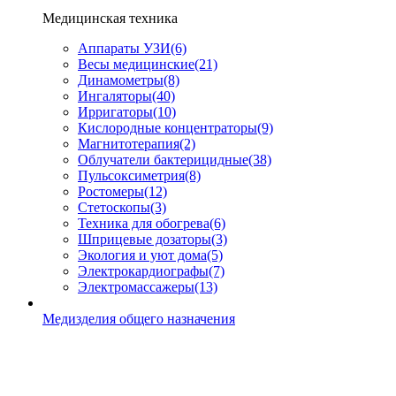
Медицинская техника
Аппараты УЗИ
(6)
Весы медицинские
(21)
Динамометры
(8)
Ингаляторы
(40)
Ирригаторы
(10)
Кислородные концентраторы
(9)
Магнитотерапия
(2)
Облучатели бактерицидные
(38)
Пульсоксиметрия
(8)
Ростомеры
(12)
Стетоскопы
(3)
Техника для обогрева
(6)
Шприцевые дозаторы
(3)
Экология и уют дома
(5)
Электрокардиографы
(7)
Электромассажеры
(13)
Медизделия общего назначения