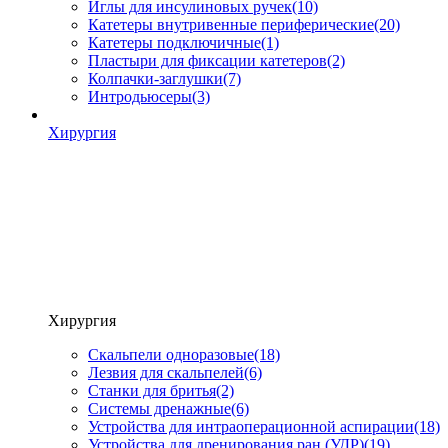
Иглы для инсулиновых ручек
(10)
Катетеры внутривенные периферические
(20)
Катетеры подключичные
(1)
Пластыри для фиксации катетеров
(2)
Колпачки-заглушки
(7)
Интродьюсеры
(3)
Хирургия
Хирургия
Скальпели одноразовые
(18)
Лезвия для скальпелей
(6)
Станки для бритья
(2)
Системы дренажные
(6)
Устройства для интраоперационной аспирации
(18)
Устройства для дренирования ран (УДР)
(19)