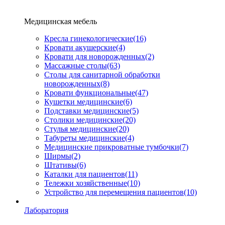
Медицинская мебель
Кресла гинекологические
(16)
Кровати акушерские
(4)
Кровати для новорожденных
(2)
Массажные столы
(63)
Столы для санитарной обработки
новорожденных
(8)
Кровати функциональные
(47)
Кушетки медицинские
(6)
Подставки медицинские
(5)
Столики медицинские
(20)
Стулья медицинские
(20)
Табуреты медицинские
(4)
Медицинские прикроватные тумбочки
(7)
Ширмы
(2)
Штативы
(6)
Каталки для пациентов
(11)
Тележки хозяйственные
(10)
Устройство для перемещения пациентов
(10)
Лаборатория