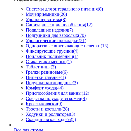
Системы для энтерального питания
(8)
Мочеприемники
(26)
Уропрезервативы
(8)
Санитарные приспособления
(12)
Подкладные изделия
(7)
Подгузники для взрослых
(70)
Урологические прокладки
(21)
Одноразовые впитывающие пеленки
(13)
Фиксирующие трусики
(4)
Поильник полимерный
(1)
Стаканчики мерные
(1)
Таблетницы
(2)
Грелки резиновые
(6)
Пипетки глазные
(1)
Подушки кислородные
(3)
Комфорт ухода
(44)
Приспособления для ванны
(12)
Средства по уходу за кожей
(9)
Кресла-коляски
(9)
Трости и костыли
(28)
Ходунки и роллаторы
(3)
Скандинавская ходьба
(5)
Все для стомы