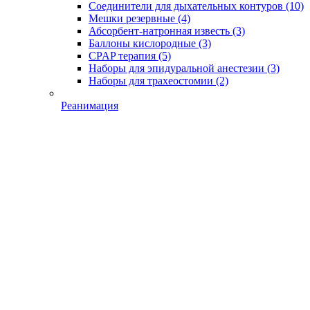
Соединители для дыхательных контуров
(10)
Мешки резервные
(4)
Абсорбент-натронная известь
(3)
Баллоны кислородные
(3)
CPAP терапия
(5)
Наборы для эпидуральной анестезии
(3)
Наборы для трахеостомии
(2)
Реанимация