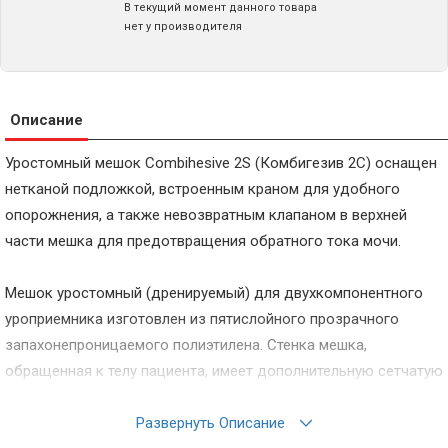
В текущий момент данного товара
нет у производителя
Описание
Уростомный мешок Combihesive 2S (Комбигезив 2С) оснащен
нетканой подложкой, встроенным краном для удобного
опорожнения, а также невозвратным клапаном в верхней
части мешка для предотвращения обратного тока мочи.
Мешок уростомный (дренируемый) для двухкомпонентного
уроприемника изготовлен из пятислойного прозрачного
запахонепроницаемого полиэтилена. Стенка мешка,
обращенная к телу пациента, имеет дополнительную сетчатую
подложку, которая cнижает уровень шуршания, а также
быстро и легко очищается в случае загрязнения.
Развернуть Описание