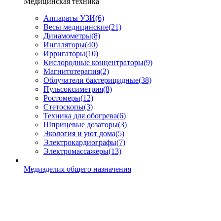
Медицинская техника
Аппараты УЗИ
(6)
Весы медицинские
(21)
Динамометры
(8)
Ингаляторы
(40)
Ирригаторы
(10)
Кислородные концентраторы
(9)
Магнитотерапия
(2)
Облучатели бактерицидные
(38)
Пульсоксиметрия
(8)
Ростомеры
(12)
Стетоскопы
(3)
Техника для обогрева
(6)
Шприцевые дозаторы
(3)
Экология и уют дома
(5)
Электрокардиографы
(7)
Электромассажеры
(13)
Медизделия общего назначения