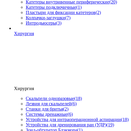
Катетеры внутривенные периферические
(20)
Катетеры подключичные
(1)
Пластыри для фиксации катетеров
(2)
Колпачки-заглушки
(7)
Интродьюсеры
(3)
Хирургия
Хирургия
Скальпели одноразовые
(18)
Лезвия для скальпелей
(6)
Станки для бритья
(2)
Системы дренажные
(6)
Устройства для интраоперационной аспирации
(18)
Устройства для дренирования ран (УДР)
(19)
Зонд-обтуратор Блэкмора
(1)