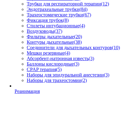
Трубки для респираторной терапии
(12)
Эндотрахеальные трубки
(84)
Трахеостомические трубки
(67)
Фиксация трубок
(8)
Стилеты интубационные
(4)
Воздуховоды
(37)
Фильтры дыхательные
(20)
Контуры дыхательные
(38)
Соединители для дыхательных контуров
(10)
Мешки резервные
(4)
Абсорбент-натронная известь
(3)
Баллоны кислородные
(3)
CPAP терапия
(5)
Наборы для эпидуральной анестезии
(3)
Наборы для трахеостомии
(2)
Реанимация