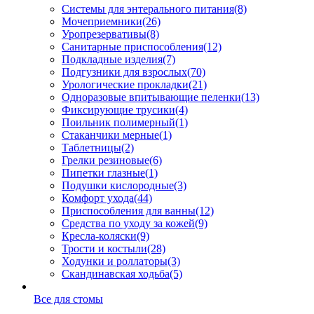
Системы для энтерального питания
(8)
Мочеприемники
(26)
Уропрезервативы
(8)
Санитарные приспособления
(12)
Подкладные изделия
(7)
Подгузники для взрослых
(70)
Урологические прокладки
(21)
Одноразовые впитывающие пеленки
(13)
Фиксирующие трусики
(4)
Поильник полимерный
(1)
Стаканчики мерные
(1)
Таблетницы
(2)
Грелки резиновые
(6)
Пипетки глазные
(1)
Подушки кислородные
(3)
Комфорт ухода
(44)
Приспособления для ванны
(12)
Средства по уходу за кожей
(9)
Кресла-коляски
(9)
Трости и костыли
(28)
Ходунки и роллаторы
(3)
Скандинавская ходьба
(5)
Все для стомы