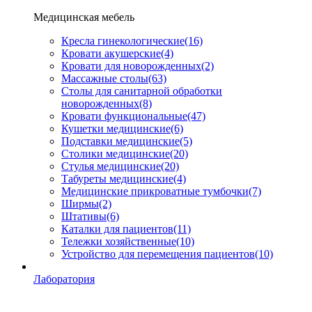
Медицинская мебель
Кресла гинекологические
(16)
Кровати акушерские
(4)
Кровати для новорожденных
(2)
Массажные столы
(63)
Столы для санитарной обработки
новорожденных
(8)
Кровати функциональные
(47)
Кушетки медицинские
(6)
Подставки медицинские
(5)
Столики медицинские
(20)
Стулья медицинские
(20)
Табуреты медицинские
(4)
Медицинские прикроватные тумбочки
(7)
Ширмы
(2)
Штативы
(6)
Каталки для пациентов
(11)
Тележки хозяйственные
(10)
Устройство для перемещения пациентов
(10)
Лаборатория