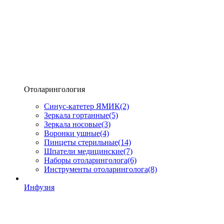
Отоларингология
Синус-катетер ЯМИК
(2)
Зеркала гортанные
(5)
Зеркала носовые
(3)
Воронки ушные
(4)
Пинцеты стерильные
(14)
Шпатели медицинские
(7)
Наборы отоларинголога
(6)
Инструменты отоларинголога
(8)
Инфузия