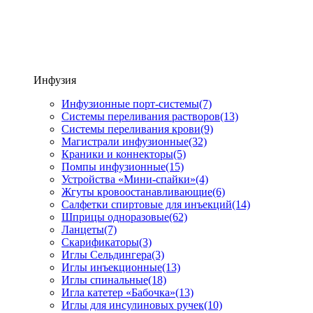
Инфузия
Инфузионные порт-системы
(7)
Системы переливания растворов
(13)
Системы переливания крови
(9)
Магистрали инфузионные
(32)
Краники и коннекторы
(5)
Помпы инфузионные
(15)
Устройства «Мини-спайки»
(4)
Жгуты кровоостанавливающие
(6)
Салфетки спиртовые для инъекций
(14)
Шприцы одноразовые
(62)
Ланцеты
(7)
Скарификаторы
(3)
Иглы Сельдингера
(3)
Иглы инъекционные
(13)
Иглы спинальные
(18)
Игла катетер «Бабочка»
(13)
Иглы для инсулиновых ручек
(10)