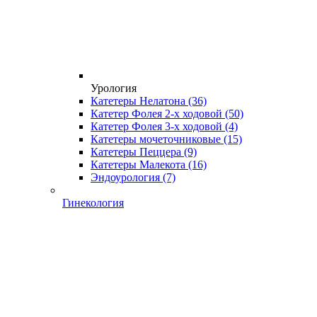
Урология
Катетеры Нелатона
(36)
Катетер Фолея 2-х ходовой
(50)
Катетер Фолея 3-х ходовой
(4)
Катетеры мочеточниковые
(15)
Катетеры Пеццера
(9)
Катетеры Малекота
(16)
Эндоурология
(7)
Гинекология