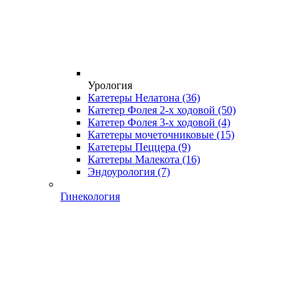
Урология
Катетеры Нелатона
(36)
Катетер Фолея 2-х ходовой
(50)
Катетер Фолея 3-х ходовой
(4)
Катетеры мочеточниковые
(15)
Катетеры Пеццера
(9)
Катетеры Малекота
(16)
Эндоурология
(7)
Гинекология