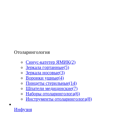
Отоларингология
Синус-катетер ЯМИК
(2)
Зеркала гортанные
(5)
Зеркала носовые
(3)
Воронки ушные
(4)
Пинцеты стерильные
(14)
Шпатели медицинские
(7)
Наборы отоларинголога
(6)
Инструменты отоларинголога
(8)
Инфузия