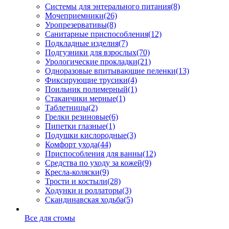
Системы для энтерального питания
(8)
Мочеприемники
(26)
Уропрезервативы
(8)
Санитарные приспособления
(12)
Подкладные изделия
(7)
Подгузники для взрослых
(70)
Урологические прокладки
(21)
Одноразовые впитывающие пеленки
(13)
Фиксирующие трусики
(4)
Поильник полимерный
(1)
Стаканчики мерные
(1)
Таблетницы
(2)
Грелки резиновые
(6)
Пипетки глазные
(1)
Подушки кислородные
(3)
Комфорт ухода
(44)
Приспособления для ванны
(12)
Средства по уходу за кожей
(9)
Кресла-коляски
(9)
Трости и костыли
(28)
Ходунки и роллаторы
(3)
Скандинавская ходьба
(5)
Все для стомы