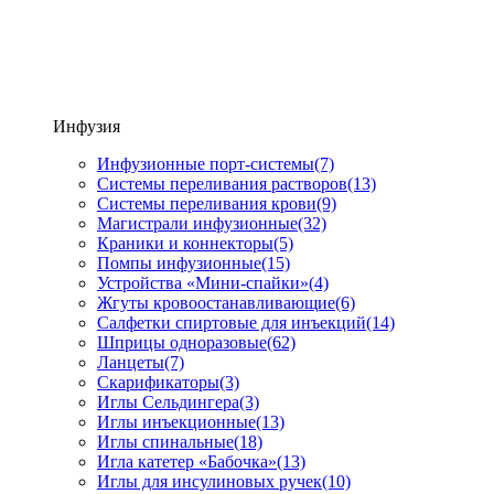
Инфузия
Инфузионные порт-системы
(7)
Системы переливания растворов
(13)
Системы переливания крови
(9)
Магистрали инфузионные
(32)
Краники и коннекторы
(5)
Помпы инфузионные
(15)
Устройства «Мини-спайки»
(4)
Жгуты кровоостанавливающие
(6)
Салфетки спиртовые для инъекций
(14)
Шприцы одноразовые
(62)
Ланцеты
(7)
Скарификаторы
(3)
Иглы Сельдингера
(3)
Иглы инъекционные
(13)
Иглы спинальные
(18)
Игла катетер «Бабочка»
(13)
Иглы для инсулиновых ручек
(10)