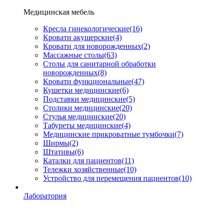
Медицинская мебель
Кресла гинекологические
(16)
Кровати акушерские
(4)
Кровати для новорожденных
(2)
Массажные столы
(63)
Столы для санитарной обработки
новорожденных
(8)
Кровати функциональные
(47)
Кушетки медицинские
(6)
Подставки медицинские
(5)
Столики медицинские
(20)
Стулья медицинские
(20)
Табуреты медицинские
(4)
Медицинские прикроватные тумбочки
(7)
Ширмы
(2)
Штативы
(6)
Каталки для пациентов
(11)
Тележки хозяйственные
(10)
Устройство для перемещения пациентов
(10)
Лаборатория