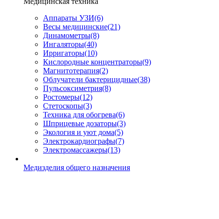
Медицинская техника
Аппараты УЗИ
(6)
Весы медицинские
(21)
Динамометры
(8)
Ингаляторы
(40)
Ирригаторы
(10)
Кислородные концентраторы
(9)
Магнитотерапия
(2)
Облучатели бактерицидные
(38)
Пульсоксиметрия
(8)
Ростомеры
(12)
Стетоскопы
(3)
Техника для обогрева
(6)
Шприцевые дозаторы
(3)
Экология и уют дома
(5)
Электрокардиографы
(7)
Электромассажеры
(13)
Медизделия общего назначения