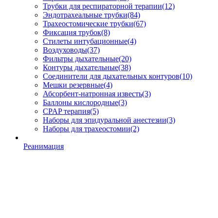
Трубки для респираторной терапии
(12)
Эндотрахеальные трубки
(84)
Трахеостомические трубки
(67)
Фиксация трубок
(8)
Стилеты интубационные
(4)
Воздуховоды
(37)
Фильтры дыхательные
(20)
Контуры дыхательные
(38)
Соединители для дыхательных контуров
(10)
Мешки резервные
(4)
Абсорбент-натронная известь
(3)
Баллоны кислородные
(3)
CPAP терапия
(5)
Наборы для эпидуральной анестезии
(3)
Наборы для трахеостомии
(2)
Реанимация