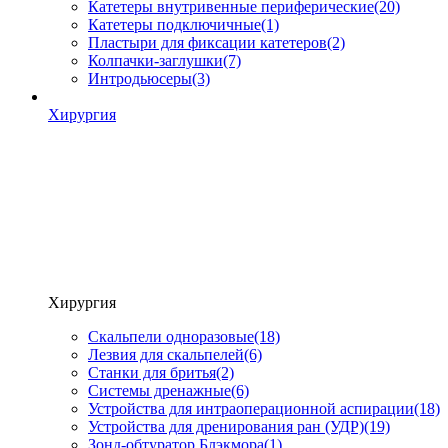
Катетеры внутривенные периферические
(20)
Катетеры подключичные
(1)
Пластыри для фиксации катетеров
(2)
Колпачки-заглушки
(7)
Интродьюсеры
(3)
Хирургия
Хирургия
Скальпели одноразовые
(18)
Лезвия для скальпелей
(6)
Станки для бритья
(2)
Системы дренажные
(6)
Устройства для интраоперационной аспирации
(18)
Устройства для дренирования ран (УДР)
(19)
Зонд-обтуратор Блэкмора
(1)