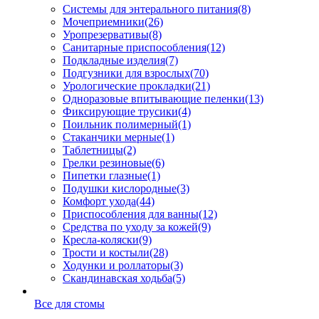
Системы для энтерального питания
(8)
Мочеприемники
(26)
Уропрезервативы
(8)
Санитарные приспособления
(12)
Подкладные изделия
(7)
Подгузники для взрослых
(70)
Урологические прокладки
(21)
Одноразовые впитывающие пеленки
(13)
Фиксирующие трусики
(4)
Поильник полимерный
(1)
Стаканчики мерные
(1)
Таблетницы
(2)
Грелки резиновые
(6)
Пипетки глазные
(1)
Подушки кислородные
(3)
Комфорт ухода
(44)
Приспособления для ванны
(12)
Средства по уходу за кожей
(9)
Кресла-коляски
(9)
Трости и костыли
(28)
Ходунки и роллаторы
(3)
Скандинавская ходьба
(5)
Все для стомы