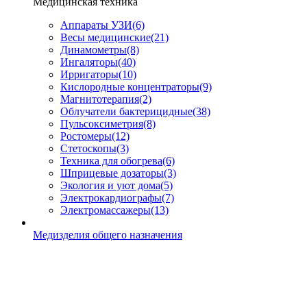
Медицинская техника
Аппараты УЗИ
(6)
Весы медицинские
(21)
Динамометры
(8)
Ингаляторы
(40)
Ирригаторы
(10)
Кислородные концентраторы
(9)
Магнитотерапия
(2)
Облучатели бактерицидные
(38)
Пульсоксиметрия
(8)
Ростомеры
(12)
Стетоскопы
(3)
Техника для обогрева
(6)
Шприцевые дозаторы
(3)
Экология и уют дома
(5)
Электрокардиографы
(7)
Электромассажеры
(13)
Медизделия общего назначения