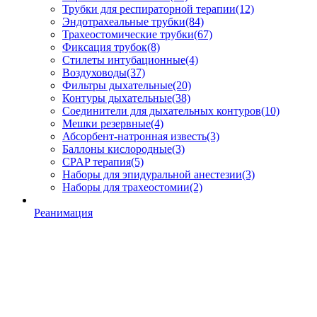
Трубки для респираторной терапии
(12)
Эндотрахеальные трубки
(84)
Трахеостомические трубки
(67)
Фиксация трубок
(8)
Стилеты интубационные
(4)
Воздуховоды
(37)
Фильтры дыхательные
(20)
Контуры дыхательные
(38)
Соединители для дыхательных контуров
(10)
Мешки резервные
(4)
Абсорбент-натронная известь
(3)
Баллоны кислородные
(3)
CPAP терапия
(5)
Наборы для эпидуральной анестезии
(3)
Наборы для трахеостомии
(2)
Реанимация