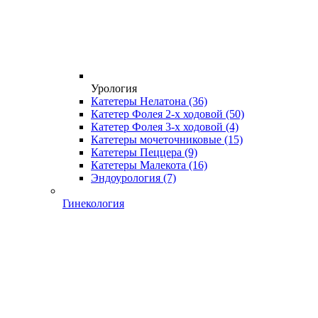
Урология
Катетеры Нелатона
(36)
Катетер Фолея 2-х ходовой
(50)
Катетер Фолея 3-х ходовой
(4)
Катетеры мочеточниковые
(15)
Катетеры Пеццера
(9)
Катетеры Малекота
(16)
Эндоурология
(7)
Гинекология