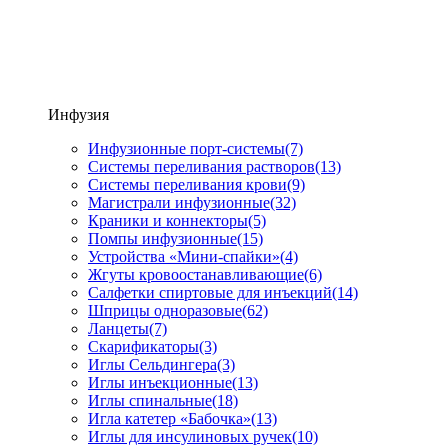
Инфузия
Инфузионные порт-системы
(7)
Системы переливания растворов
(13)
Системы переливания крови
(9)
Магистрали инфузионные
(32)
Краники и коннекторы
(5)
Помпы инфузионные
(15)
Устройства «Мини-спайки»
(4)
Жгуты кровоостанавливающие
(6)
Салфетки спиртовые для инъекций
(14)
Шприцы одноразовые
(62)
Ланцеты
(7)
Скарификаторы
(3)
Иглы Сельдингера
(3)
Иглы инъекционные
(13)
Иглы спинальные
(18)
Игла катетер «Бабочка»
(13)
Иглы для инсулиновых ручек
(10)