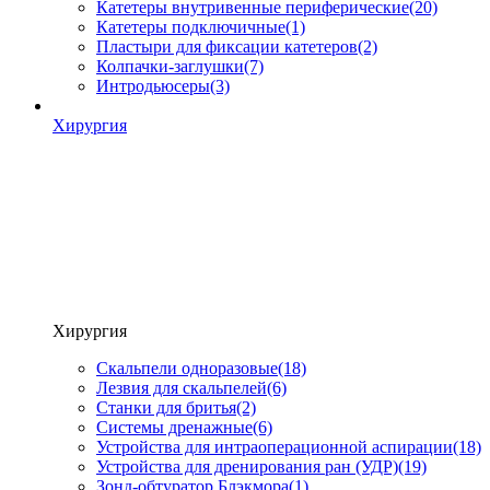
Катетеры внутривенные периферические
(20)
Катетеры подключичные
(1)
Пластыри для фиксации катетеров
(2)
Колпачки-заглушки
(7)
Интродьюсеры
(3)
Хирургия
Хирургия
Скальпели одноразовые
(18)
Лезвия для скальпелей
(6)
Станки для бритья
(2)
Системы дренажные
(6)
Устройства для интраоперационной аспирации
(18)
Устройства для дренирования ран (УДР)
(19)
Зонд-обтуратор Блэкмора
(1)