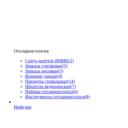
Отоларингология
Синус-катетер ЯМИК
(2)
Зеркала гортанные
(5)
Зеркала носовые
(3)
Воронки ушные
(4)
Пинцеты стерильные
(14)
Шпатели медицинские
(7)
Наборы отоларинголога
(6)
Инструменты отоларинголога
(8)
Инфузия