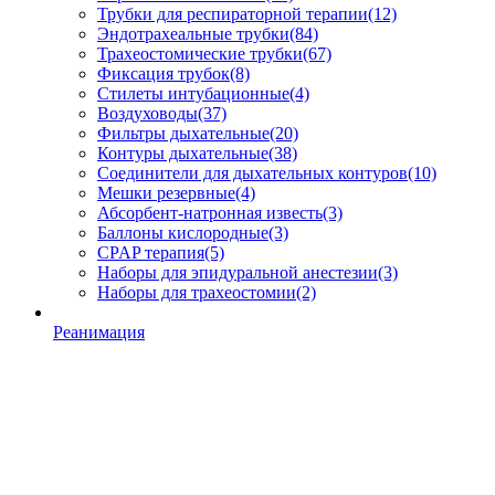
Трубки для респираторной терапии
(12)
Эндотрахеальные трубки
(84)
Трахеостомические трубки
(67)
Фиксация трубок
(8)
Стилеты интубационные
(4)
Воздуховоды
(37)
Фильтры дыхательные
(20)
Контуры дыхательные
(38)
Соединители для дыхательных контуров
(10)
Мешки резервные
(4)
Абсорбент-натронная известь
(3)
Баллоны кислородные
(3)
CPAP терапия
(5)
Наборы для эпидуральной анестезии
(3)
Наборы для трахеостомии
(2)
Реанимация