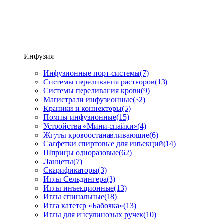
Инфузия
Инфузионные порт-системы
(7)
Системы переливания растворов
(13)
Системы переливания крови
(9)
Магистрали инфузионные
(32)
Краники и коннекторы
(5)
Помпы инфузионные
(15)
Устройства «Мини-спайки»
(4)
Жгуты кровоостанавливающие
(6)
Салфетки спиртовые для инъекций
(14)
Шприцы одноразовые
(62)
Ланцеты
(7)
Скарификаторы
(3)
Иглы Сельдингера
(3)
Иглы инъекционные
(13)
Иглы спинальные
(18)
Игла катетер «Бабочка»
(13)
Иглы для инсулиновых ручек
(10)