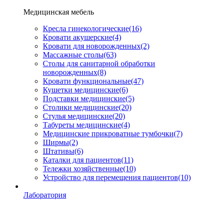
Медицинская мебель
Кресла гинекологические
(16)
Кровати акушерские
(4)
Кровати для новорожденных
(2)
Массажные столы
(63)
Столы для санитарной обработки
новорожденных
(8)
Кровати функциональные
(47)
Кушетки медицинские
(6)
Подставки медицинские
(5)
Столики медицинские
(20)
Стулья медицинские
(20)
Табуреты медицинские
(4)
Медицинские прикроватные тумбочки
(7)
Ширмы
(2)
Штативы
(6)
Каталки для пациентов
(11)
Тележки хозяйственные
(10)
Устройство для перемещения пациентов
(10)
Лаборатория