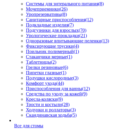
Системы для энтерального питания
(8)
Мочеприемники
(26)
Уропрезервативы
(8)
Санитарные приспособления
(12)
Подкладные изделия
(7)
Подгузники для взрослых
(70)
Урологические прокладки
(21)
Одноразовые впитывающие пеленки
(13)
Фиксирующие трусики
(4)
Поильник полимерный
(1)
Стаканчики мерные
(1)
Таблетницы
(2)
Грелки резиновые
(6)
Пипетки глазные
(1)
Подушки кислородные
(3)
Комфорт ухода
(44)
Приспособления для ванны
(12)
Средства по уходу за кожей
(9)
Кресла-коляски
(9)
Трости и костыли
(28)
Ходунки и роллаторы
(3)
Скандинавская ходьба
(5)
Все для стомы