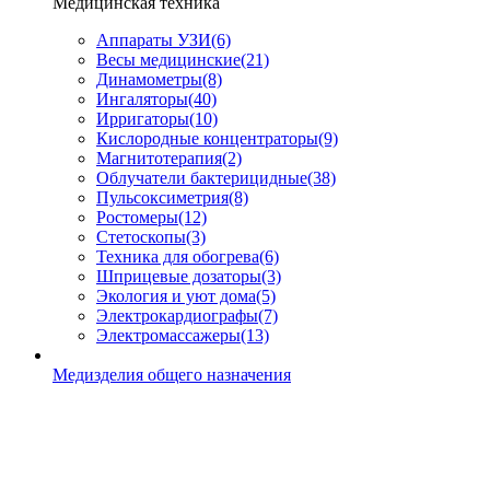
Медицинская техника
Аппараты УЗИ
(6)
Весы медицинские
(21)
Динамометры
(8)
Ингаляторы
(40)
Ирригаторы
(10)
Кислородные концентраторы
(9)
Магнитотерапия
(2)
Облучатели бактерицидные
(38)
Пульсоксиметрия
(8)
Ростомеры
(12)
Стетоскопы
(3)
Техника для обогрева
(6)
Шприцевые дозаторы
(3)
Экология и уют дома
(5)
Электрокардиографы
(7)
Электромассажеры
(13)
Медизделия общего назначения