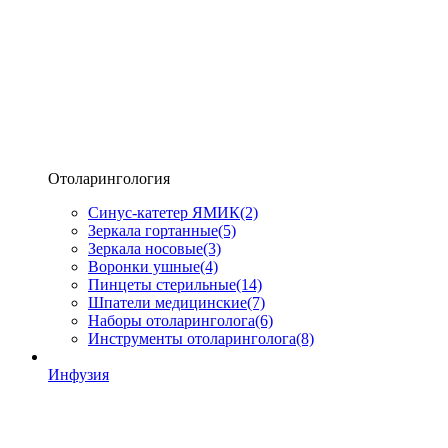
Отоларингология
Синус-катетер ЯМИК
(2)
Зеркала гортанные
(5)
Зеркала носовые
(3)
Воронки ушные
(4)
Пинцеты стерильные
(14)
Шпатели медицинские
(7)
Наборы отоларинголога
(6)
Инструменты отоларинголога
(8)
Инфузия