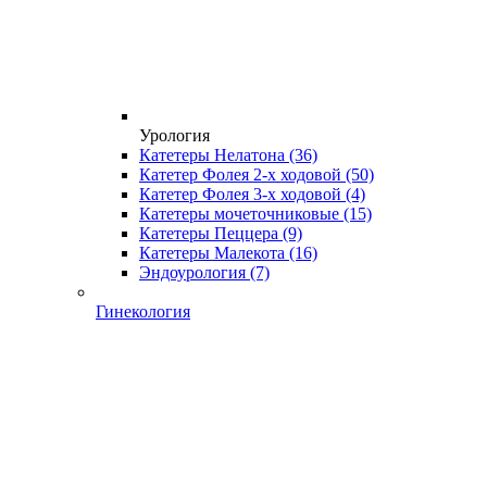
Урология
Катетеры Нелатона
(36)
Катетер Фолея 2-х ходовой
(50)
Катетер Фолея 3-х ходовой
(4)
Катетеры мочеточниковые
(15)
Катетеры Пеццера
(9)
Катетеры Малекота
(16)
Эндоурология
(7)
Гинекология