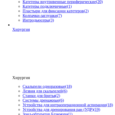
Катетеры внутривенные периферические
(20)
Катетеры подключичные
(1)
Пластыри для фиксации катетеров
(2)
Колпачки-заглушки
(7)
Интродьюсеры
(3)
Хирургия
Хирургия
Скальпели одноразовые
(18)
Лезвия для скальпелей
(6)
Станки для бритья
(2)
Системы дренажные
(6)
Устройства для интраоперационной аспирации
(18)
Устройства для дренирования ран (УДР)
(19)
Зонд-обтуратор Блэкмора
(1)