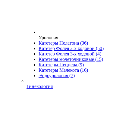
Урология
Катетеры Нелатона
(36)
Катетер Фолея 2-х ходовой
(50)
Катетер Фолея 3-х ходовой
(4)
Катетеры мочеточниковые
(15)
Катетеры Пеццера
(9)
Катетеры Малекота
(16)
Эндоурология
(7)
Гинекология