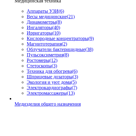
Медицинская техника
Аппараты УЗИ
(6)
Весы медицинские
(21)
Динамометры
(8)
Ингаляторы
(40)
Ирригаторы
(10)
Кислородные концентраторы
(9)
Магнитотерапия
(2)
Облучатели бактерицидные
(38)
Пульсоксиметрия
(8)
Ростомеры
(12)
Стетоскопы
(3)
Техника для обогрева
(6)
Шприцевые дозаторы
(3)
Экология и уют дома
(5)
Электрокардиографы
(7)
Электромассажеры
(13)
Медизделия общего назначения