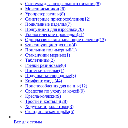
Системы для энтерального питания
(8)
Мочеприемники
(26)
Уропрезервативы
(8)
Санитарные приспособления
(12)
Подкладные изделия
(7)
Подгузники для взрослых
(70)
Урологические прокладки
(21)
Одноразовые впитывающие пеленки
(13)
Фиксирующие трусики
(4)
Поильник полимерный
(1)
Стаканчики мерные
(1)
Таблетницы
(2)
Грелки резиновые
(6)
Пипетки глазные
(1)
Подушки кислородные
(3)
Комфорт ухода
(44)
Приспособления для ванны
(12)
Средства по уходу за кожей
(9)
Кресла-коляски
(9)
Трости и костыли
(28)
Ходунки и роллаторы
(3)
Скандинавская ходьба
(5)
Все для стомы