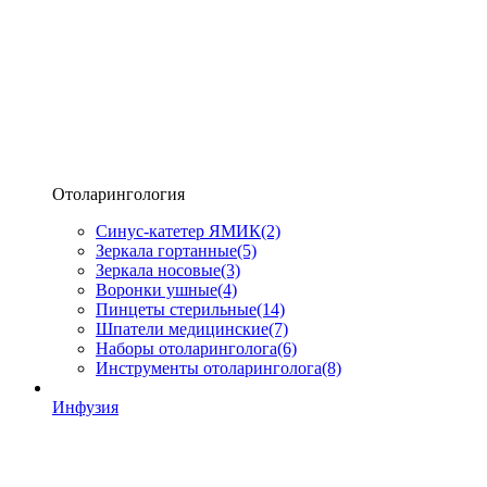
Отоларингология
Синус-катетер ЯМИК
(2)
Зеркала гортанные
(5)
Зеркала носовые
(3)
Воронки ушные
(4)
Пинцеты стерильные
(14)
Шпатели медицинские
(7)
Наборы отоларинголога
(6)
Инструменты отоларинголога
(8)
Инфузия