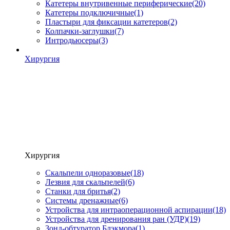
Катетеры внутривенные периферические
(20)
Катетеры подключичные
(1)
Пластыри для фиксации катетеров
(2)
Колпачки-заглушки
(7)
Интродьюсеры
(3)
Хирургия
Хирургия
Скальпели одноразовые
(18)
Лезвия для скальпелей
(6)
Станки для бритья
(2)
Системы дренажные
(6)
Устройства для интраоперационной аспирации
(18)
Устройства для дренирования ран (УДР)
(19)
Зонд-обтуратор Блэкмора
(1)