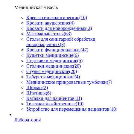
Медицинская мебель
Кресла гинекологические
(16)
Кровати акушерские
(4)
Кровати для новорожденных
(2)
Массажные столы
(63)
Столы для санитарной обработки
новорожденных
(8)
Кровати функциональные
(47)
Кушетки медицинские
(6)
Подставки медицинские
(5)
Столики медицинские
(20)
Стулья медицинские
(20)
Табуреты медицинские
(4)
Медицинские прикроватные тумбочки
(7)
Ширмы
(2)
Штативы
(6)
Каталки для пациентов
(11)
Тележки хозяйственные
(10)
Устройство для перемещения пациентов
(10)
Лаборатория