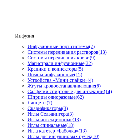
Инфузия
Инфузионные порт-системы
(7)
Системы переливания растворов
(13)
Системы переливания крови
(9)
Магистрали инфузионные
(32)
Краники и коннекторы
(5)
Помпы инфузионные
(15)
Устройства «Мини-спайки»
(4)
Жгуты кровоостанавливающие
(6)
Салфетки спиртовые для инъекций
(14)
Шприцы одноразовые
(62)
Ланцеты
(7)
Скарификаторы
(3)
Иглы Сельдингера
(3)
Иглы инъекционные
(13)
Иглы спинальные
(18)
Игла катетер «Бабочка»
(13)
Иглы для инсулиновых ручек
(10)