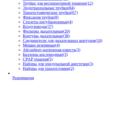
Трубки для респираторной терапии
(12)
Эндотрахеальные трубки
(84)
Трахеостомические трубки
(67)
Фиксация трубок
(8)
Стилеты интубационные
(4)
Воздуховоды
(37)
Фильтры дыхательные
(20)
Контуры дыхательные
(38)
Соединители для дыхательных контуров
(10)
Мешки резервные
(4)
Абсорбент-натронная известь
(3)
Баллоны кислородные
(3)
CPAP терапия
(5)
Наборы для эпидуральной анестезии
(3)
Наборы для трахеостомии
(2)
Реанимация