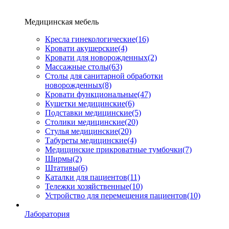
Медицинская мебель
Кресла гинекологические
(16)
Кровати акушерские
(4)
Кровати для новорожденных
(2)
Массажные столы
(63)
Столы для санитарной обработки
новорожденных
(8)
Кровати функциональные
(47)
Кушетки медицинские
(6)
Подставки медицинские
(5)
Столики медицинские
(20)
Стулья медицинские
(20)
Табуреты медицинские
(4)
Медицинские прикроватные тумбочки
(7)
Ширмы
(2)
Штативы
(6)
Каталки для пациентов
(11)
Тележки хозяйственные
(10)
Устройство для перемещения пациентов
(10)
Лаборатория