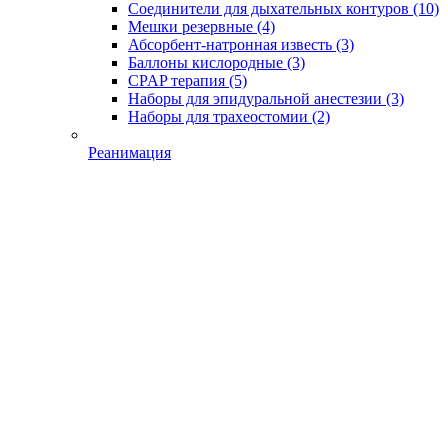
Соединители для дыхательных контуров
(10)
Мешки резервные
(4)
Абсорбент-натронная известь
(3)
Баллоны кислородные
(3)
CPAP терапия
(5)
Наборы для эпидуральной анестезии
(3)
Наборы для трахеостомии
(2)
Реанимация