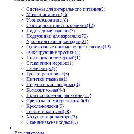
Системы для энтерального питания
(8)
Мочеприемники
(26)
Уропрезервативы
(8)
Санитарные приспособления
(12)
Подкладные изделия
(7)
Подгузники для взрослых
(70)
Урологические прокладки
(21)
Одноразовые впитывающие пеленки
(13)
Фиксирующие трусики
(4)
Поильник полимерный
(1)
Стаканчики мерные
(1)
Таблетницы
(2)
Грелки резиновые
(6)
Пипетки глазные
(1)
Подушки кислородные
(3)
Комфорт ухода
(44)
Приспособления для ванны
(12)
Средства по уходу за кожей
(9)
Кресла-коляски
(9)
Трости и костыли
(28)
Ходунки и роллаторы
(3)
Скандинавская ходьба
(5)
Все для стомы