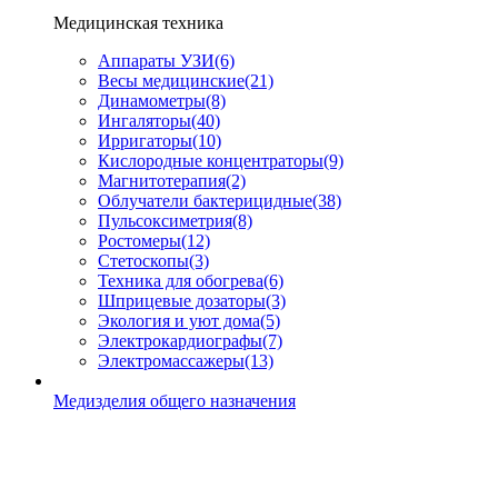
Медицинская техника
Аппараты УЗИ
(6)
Весы медицинские
(21)
Динамометры
(8)
Ингаляторы
(40)
Ирригаторы
(10)
Кислородные концентраторы
(9)
Магнитотерапия
(2)
Облучатели бактерицидные
(38)
Пульсоксиметрия
(8)
Ростомеры
(12)
Стетоскопы
(3)
Техника для обогрева
(6)
Шприцевые дозаторы
(3)
Экология и уют дома
(5)
Электрокардиографы
(7)
Электромассажеры
(13)
Медизделия общего назначения