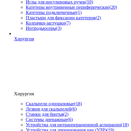
Иглы для инсулиновых ручек
(10)
Катетеры внутривенные периферические
(20)
Катетеры подключичные
(1)
Пластыри для фиксации катетеров
(2)
Колпачки-заглушки
(7)
Интродьюсеры
(3)
Хирургия
Хирургия
Скальпели одноразовые
(18)
Лезвия для скальпелей
(6)
Станки для бритья
(2)
Системы дренажные
(6)
Устройства для интраоперационной аспирации
(18)
Устройства для дренирования ран (УДР)
(19)