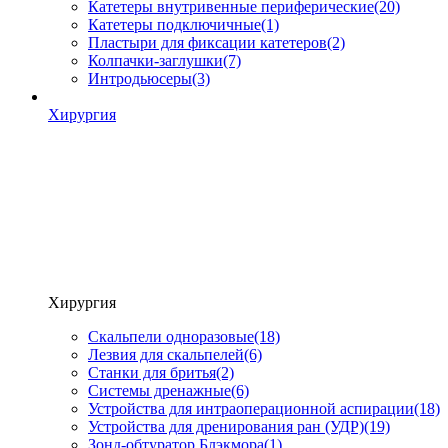
Катетеры внутривенные периферические
(20)
Катетеры подключичные
(1)
Пластыри для фиксации катетеров
(2)
Колпачки-заглушки
(7)
Интродьюсеры
(3)
Хирургия
Хирургия
Скальпели одноразовые
(18)
Лезвия для скальпелей
(6)
Станки для бритья
(2)
Системы дренажные
(6)
Устройства для интраоперационной аспирации
(18)
Устройства для дренирования ран (УДР)
(19)
Зонд-обтуратор Блэкмора
(1)