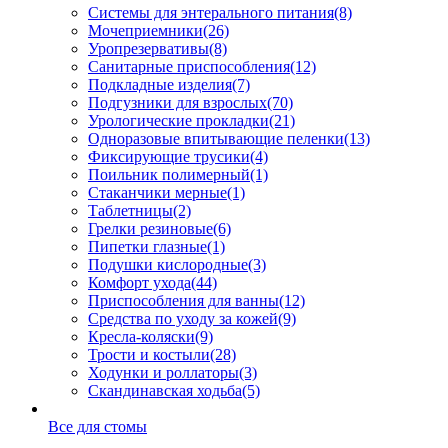
Системы для энтерального питания
(8)
Мочеприемники
(26)
Уропрезервативы
(8)
Санитарные приспособления
(12)
Подкладные изделия
(7)
Подгузники для взрослых
(70)
Урологические прокладки
(21)
Одноразовые впитывающие пеленки
(13)
Фиксирующие трусики
(4)
Поильник полимерный
(1)
Стаканчики мерные
(1)
Таблетницы
(2)
Грелки резиновые
(6)
Пипетки глазные
(1)
Подушки кислородные
(3)
Комфорт ухода
(44)
Приспособления для ванны
(12)
Средства по уходу за кожей
(9)
Кресла-коляски
(9)
Трости и костыли
(28)
Ходунки и роллаторы
(3)
Скандинавская ходьба
(5)
Все для стомы