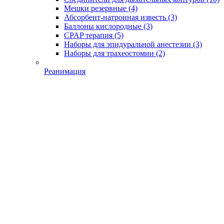
Мешки резервные
(4)
Абсорбент-натронная известь
(3)
Баллоны кислородные
(3)
CPAP терапия
(5)
Наборы для эпидуральной анестезии
(3)
Наборы для трахеостомии
(2)
Реанимация