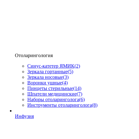
Отоларингология
Синус-катетер ЯМИК
(2)
Зеркала гортанные
(5)
Зеркала носовые
(3)
Воронки ушные
(4)
Пинцеты стерильные
(14)
Шпатели медицинские
(7)
Наборы отоларинголога
(6)
Инструменты отоларинголога
(8)
Инфузия