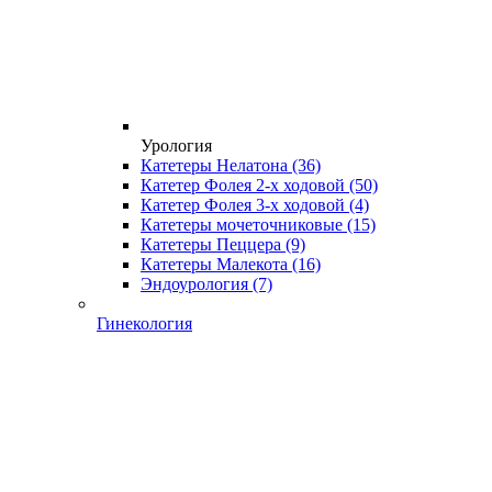
Урология
Катетеры Нелатона
(36)
Катетер Фолея 2-х ходовой
(50)
Катетер Фолея 3-х ходовой
(4)
Катетеры мочеточниковые
(15)
Катетеры Пеццера
(9)
Катетеры Малекота
(16)
Эндоурология
(7)
Гинекология