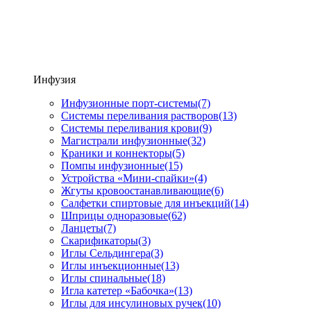
Инфузия
Инфузионные порт-системы
(7)
Системы переливания растворов
(13)
Системы переливания крови
(9)
Магистрали инфузионные
(32)
Краники и коннекторы
(5)
Помпы инфузионные
(15)
Устройства «Мини-спайки»
(4)
Жгуты кровоостанавливающие
(6)
Салфетки спиртовые для инъекций
(14)
Шприцы одноразовые
(62)
Ланцеты
(7)
Скарификаторы
(3)
Иглы Сельдингера
(3)
Иглы инъекционные
(13)
Иглы спинальные
(18)
Игла катетер «Бабочка»
(13)
Иглы для инсулиновых ручек
(10)