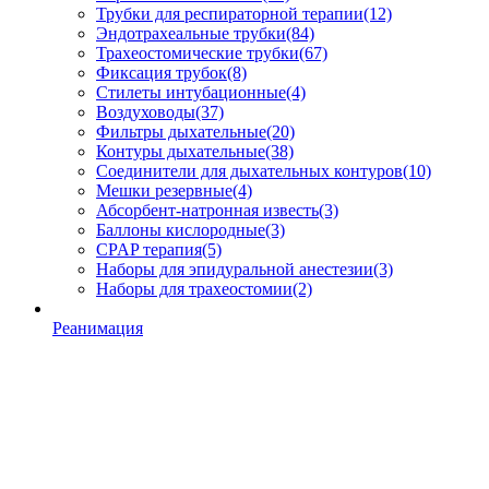
Трубки для респираторной терапии
(12)
Эндотрахеальные трубки
(84)
Трахеостомические трубки
(67)
Фиксация трубок
(8)
Стилеты интубационные
(4)
Воздуховоды
(37)
Фильтры дыхательные
(20)
Контуры дыхательные
(38)
Соединители для дыхательных контуров
(10)
Мешки резервные
(4)
Абсорбент-натронная известь
(3)
Баллоны кислородные
(3)
CPAP терапия
(5)
Наборы для эпидуральной анестезии
(3)
Наборы для трахеостомии
(2)
Реанимация