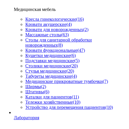
Медицинская мебель
Кресла гинекологические
(16)
Кровати акушерские
(4)
Кровати для новорожденных
(2)
Массажные столы
(63)
Столы для санитарной обработки
новорожденных
(8)
Кровати функциональные
(47)
Кушетки медицинские
(6)
Подставки медицинские
(5)
Столики медицинские
(20)
Стулья медицинские
(20)
Табуреты медицинские
(4)
Медицинские прикроватные тумбочки
(7)
Ширмы
(2)
Штативы
(6)
Каталки для пациентов
(11)
Тележки хозяйственные
(10)
Устройство для перемещения пациентов
(10)
Лаборатория