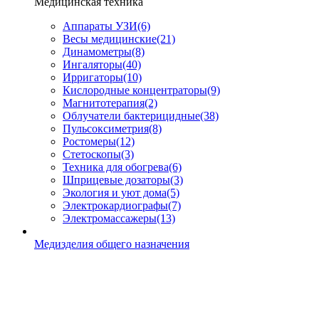
Медицинская техника
Аппараты УЗИ
(6)
Весы медицинские
(21)
Динамометры
(8)
Ингаляторы
(40)
Ирригаторы
(10)
Кислородные концентраторы
(9)
Магнитотерапия
(2)
Облучатели бактерицидные
(38)
Пульсоксиметрия
(8)
Ростомеры
(12)
Стетоскопы
(3)
Техника для обогрева
(6)
Шприцевые дозаторы
(3)
Экология и уют дома
(5)
Электрокардиографы
(7)
Электромассажеры
(13)
Медизделия общего назначения