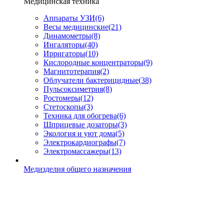
Медицинская техника
Аппараты УЗИ
(6)
Весы медицинские
(21)
Динамометры
(8)
Ингаляторы
(40)
Ирригаторы
(10)
Кислородные концентраторы
(9)
Магнитотерапия
(2)
Облучатели бактерицидные
(38)
Пульсоксиметрия
(8)
Ростомеры
(12)
Стетоскопы
(3)
Техника для обогрева
(6)
Шприцевые дозаторы
(3)
Экология и уют дома
(5)
Электрокардиографы
(7)
Электромассажеры
(13)
Медизделия общего назначения