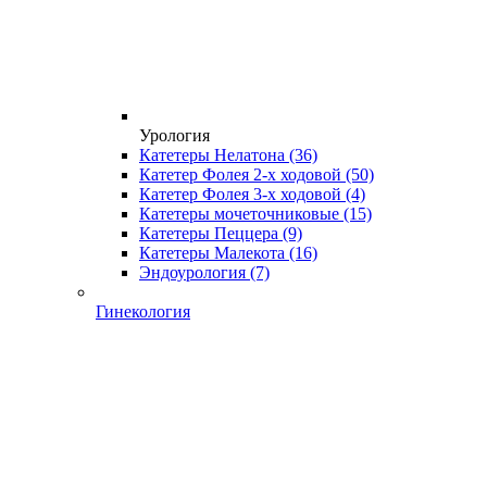
Урология
Катетеры Нелатона
(36)
Катетер Фолея 2-х ходовой
(50)
Катетер Фолея 3-х ходовой
(4)
Катетеры мочеточниковые
(15)
Катетеры Пеццера
(9)
Катетеры Малекота
(16)
Эндоурология
(7)
Гинекология