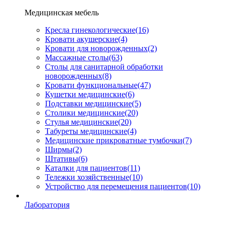
Медицинская мебель
Кресла гинекологические
(16)
Кровати акушерские
(4)
Кровати для новорожденных
(2)
Массажные столы
(63)
Столы для санитарной обработки
новорожденных
(8)
Кровати функциональные
(47)
Кушетки медицинские
(6)
Подставки медицинские
(5)
Столики медицинские
(20)
Стулья медицинские
(20)
Табуреты медицинские
(4)
Медицинские прикроватные тумбочки
(7)
Ширмы
(2)
Штативы
(6)
Каталки для пациентов
(11)
Тележки хозяйственные
(10)
Устройство для перемещения пациентов
(10)
Лаборатория