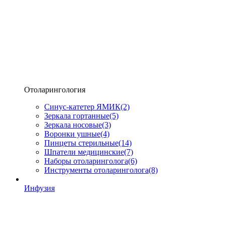
Отоларингология
Синус-катетер ЯМИК
(2)
Зеркала гортанные
(5)
Зеркала носовые
(3)
Воронки ушные
(4)
Пинцеты стерильные
(14)
Шпатели медицинские
(7)
Наборы отоларинголога
(6)
Инструменты отоларинголога
(8)
Инфузия