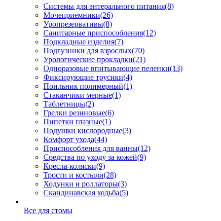
Системы для энтерального питания
(8)
Мочеприемники
(26)
Уропрезервативы
(8)
Санитарные приспособления
(12)
Подкладные изделия
(7)
Подгузники для взрослых
(70)
Урологические прокладки
(21)
Одноразовые впитывающие пеленки
(13)
Фиксирующие трусики
(4)
Поильник полимерный
(1)
Стаканчики мерные
(1)
Таблетницы
(2)
Грелки резиновые
(6)
Пипетки глазные
(1)
Подушки кислородные
(3)
Комфорт ухода
(44)
Приспособления для ванны
(12)
Средства по уходу за кожей
(9)
Кресла-коляски
(9)
Трости и костыли
(28)
Ходунки и роллаторы
(3)
Скандинавская ходьба
(5)
Все для стомы