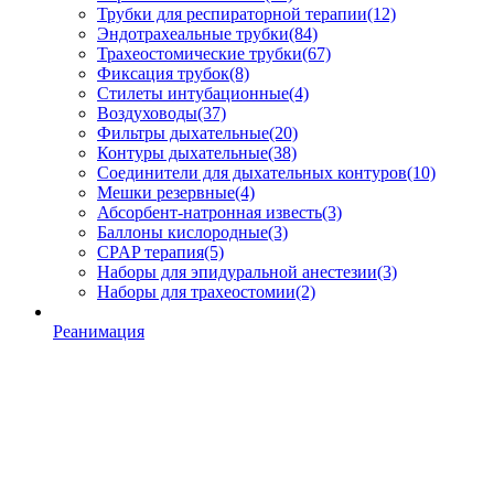
Трубки для респираторной терапии
(12)
Эндотрахеальные трубки
(84)
Трахеостомические трубки
(67)
Фиксация трубок
(8)
Стилеты интубационные
(4)
Воздуховоды
(37)
Фильтры дыхательные
(20)
Контуры дыхательные
(38)
Соединители для дыхательных контуров
(10)
Мешки резервные
(4)
Абсорбент-натронная известь
(3)
Баллоны кислородные
(3)
CPAP терапия
(5)
Наборы для эпидуральной анестезии
(3)
Наборы для трахеостомии
(2)
Реанимация