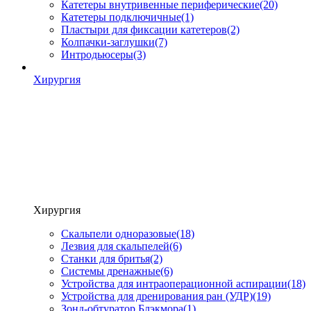
Катетеры внутривенные периферические
(20)
Катетеры подключичные
(1)
Пластыри для фиксации катетеров
(2)
Колпачки-заглушки
(7)
Интродьюсеры
(3)
Хирургия
Хирургия
Скальпели одноразовые
(18)
Лезвия для скальпелей
(6)
Станки для бритья
(2)
Системы дренажные
(6)
Устройства для интраоперационной аспирации
(18)
Устройства для дренирования ран (УДР)
(19)
Зонд-обтуратор Блэкмора
(1)