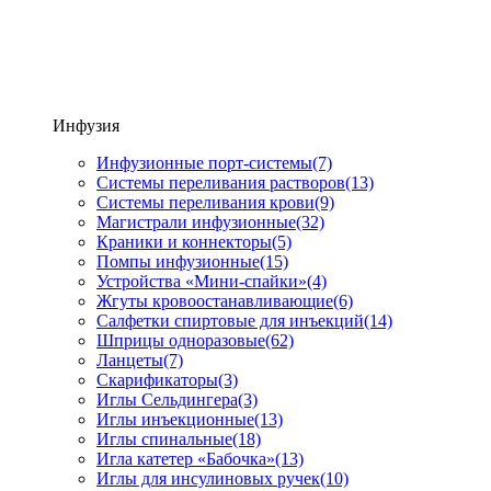
Инфузия
Инфузионные порт-системы
(7)
Системы переливания растворов
(13)
Системы переливания крови
(9)
Магистрали инфузионные
(32)
Краники и коннекторы
(5)
Помпы инфузионные
(15)
Устройства «Мини-спайки»
(4)
Жгуты кровоостанавливающие
(6)
Салфетки спиртовые для инъекций
(14)
Шприцы одноразовые
(62)
Ланцеты
(7)
Скарификаторы
(3)
Иглы Сельдингера
(3)
Иглы инъекционные
(13)
Иглы спинальные
(18)
Игла катетер «Бабочка»
(13)
Иглы для инсулиновых ручек
(10)