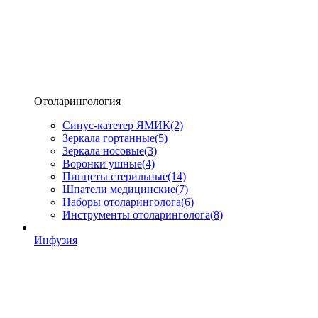
Отоларингология
Синус-катетер ЯМИК
(2)
Зеркала гортанные
(5)
Зеркала носовые
(3)
Воронки ушные
(4)
Пинцеты стерильные
(14)
Шпатели медицинские
(7)
Наборы отоларинголога
(6)
Инструменты отоларинголога
(8)
Инфузия