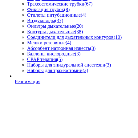
Трахеостомические трубки
(67)
Фиксация трубок
(8)
Стилеты интубационные
(4)
Воздуховоды
(37)
Фильтры дыхательные
(20)
Контуры дыхательные
(38)
Соединители для дыхательных контуров
(10)
Мешки резервные
(4)
Абсорбент-натронная известь
(3)
Баллоны кислородные
(3)
CPAP терапия
(5)
Наборы для эпидуральной анестезии
(3)
Наборы для трахеостомии
(2)
Реанимация