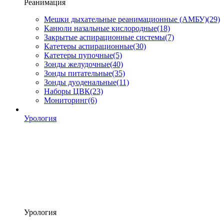
Реанимация
Мешки дыхательные реанимационные (АМБУ)
(29)
Канюли назальные кислородные
(18)
Закрытые аспирационные системы
(7)
Катетеры аспирационные
(30)
Катетеры пупочные
(5)
Зонды желудочные
(40)
Зонды питательные
(35)
Зонды дуоденальные
(11)
Наборы ЦВК
(23)
Мониторинг
(6)
Урология
Урология