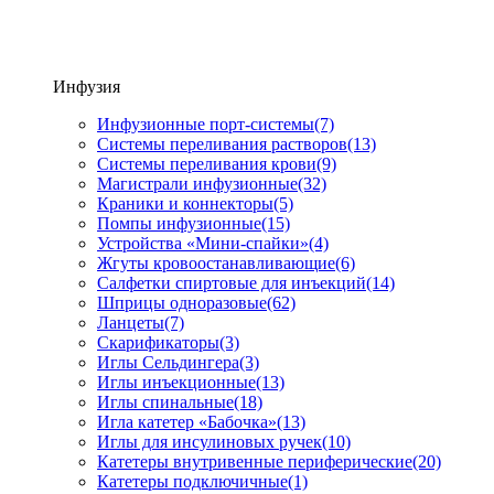
Инфузия
Инфузионные порт-системы
(7)
Системы переливания растворов
(13)
Системы переливания крови
(9)
Магистрали инфузионные
(32)
Краники и коннекторы
(5)
Помпы инфузионные
(15)
Устройства «Мини-спайки»
(4)
Жгуты кровоостанавливающие
(6)
Салфетки спиртовые для инъекций
(14)
Шприцы одноразовые
(62)
Ланцеты
(7)
Скарификаторы
(3)
Иглы Сельдингера
(3)
Иглы инъекционные
(13)
Иглы спинальные
(18)
Игла катетер «Бабочка»
(13)
Иглы для инсулиновых ручек
(10)
Катетеры внутривенные периферические
(20)
Катетеры подключичные
(1)