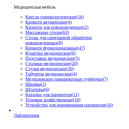
Медицинская мебель
Кресла гинекологические
(16)
Кровати акушерские
(4)
Кровати для новорожденных
(2)
Массажные столы
(63)
Столы для санитарной обработки
новорожденных
(8)
Кровати функциональные
(47)
Кушетки медицинские
(6)
Подставки медицинские
(5)
Столики медицинские
(20)
Стулья медицинские
(20)
Табуреты медицинские
(4)
Медицинские прикроватные тумбочки
(7)
Ширмы
(2)
Штативы
(6)
Каталки для пациентов
(11)
Тележки хозяйственные
(10)
Устройство для перемещения пациентов
(10)
Лаборатория