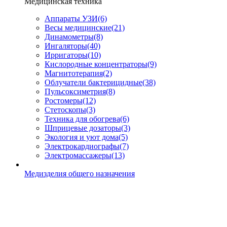
Медицинская техника
Аппараты УЗИ
(6)
Весы медицинские
(21)
Динамометры
(8)
Ингаляторы
(40)
Ирригаторы
(10)
Кислородные концентраторы
(9)
Магнитотерапия
(2)
Облучатели бактерицидные
(38)
Пульсоксиметрия
(8)
Ростомеры
(12)
Стетоскопы
(3)
Техника для обогрева
(6)
Шприцевые дозаторы
(3)
Экология и уют дома
(5)
Электрокардиографы
(7)
Электромассажеры
(13)
Медизделия общего назначения