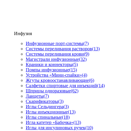
Инфузия
Инфузионные порт-системы
(7)
Системы переливания растворов
(13)
Системы переливания крови
(9)
Магистрали инфузионные
(32)
Краники и коннекторы
(5)
Помпы инфузионные
(15)
Устройства «Мини-спайки»
(4)
Жгуты кровоостанавливающие
(6)
Салфетки спиртовые для инъекций
(14)
Шприцы одноразовые
(62)
Ланцеты
(7)
Скарификаторы
(3)
Иглы Сельдингера
(3)
Иглы инъекционные
(13)
Иглы спинальные
(18)
Игла катетер «Бабочка»
(13)
Иглы для инсулиновых ручек
(10)