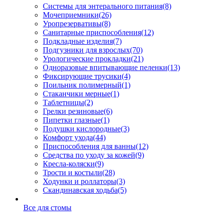
Системы для энтерального питания
(8)
Мочеприемники
(26)
Уропрезервативы
(8)
Санитарные приспособления
(12)
Подкладные изделия
(7)
Подгузники для взрослых
(70)
Урологические прокладки
(21)
Одноразовые впитывающие пеленки
(13)
Фиксирующие трусики
(4)
Поильник полимерный
(1)
Стаканчики мерные
(1)
Таблетницы
(2)
Грелки резиновые
(6)
Пипетки глазные
(1)
Подушки кислородные
(3)
Комфорт ухода
(44)
Приспособления для ванны
(12)
Средства по уходу за кожей
(9)
Кресла-коляски
(9)
Трости и костыли
(28)
Ходунки и роллаторы
(3)
Скандинавская ходьба
(5)
Все для стомы