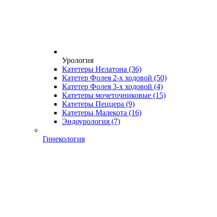
Урология
Катетеры Нелатона
(36)
Катетер Фолея 2-х ходовой
(50)
Катетер Фолея 3-х ходовой
(4)
Катетеры мочеточниковые
(15)
Катетеры Пеццера
(9)
Катетеры Малекота
(16)
Эндоурология
(7)
Гинекология