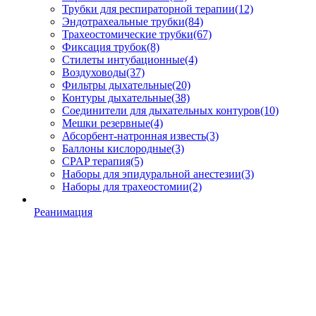
Трубки для респираторной терапии
(12)
Эндотрахеальные трубки
(84)
Трахеостомические трубки
(67)
Фиксация трубок
(8)
Стилеты интубационные
(4)
Воздуховоды
(37)
Фильтры дыхательные
(20)
Контуры дыхательные
(38)
Соединители для дыхательных контуров
(10)
Мешки резервные
(4)
Абсорбент-натронная известь
(3)
Баллоны кислородные
(3)
CPAP терапия
(5)
Наборы для эпидуральной анестезии
(3)
Наборы для трахеостомии
(2)
Реанимация