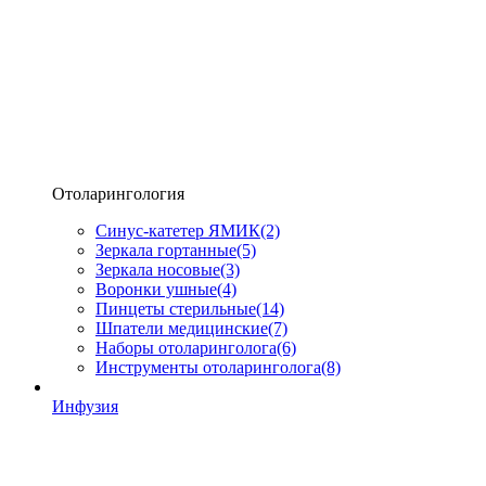
Отоларингология
Синус-катетер ЯМИК
(2)
Зеркала гортанные
(5)
Зеркала носовые
(3)
Воронки ушные
(4)
Пинцеты стерильные
(14)
Шпатели медицинские
(7)
Наборы отоларинголога
(6)
Инструменты отоларинголога
(8)
Инфузия