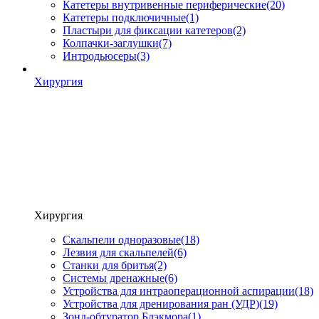
Катетеры внутривенные периферические
(20)
Катетеры подключичные
(1)
Пластыри для фиксации катетеров
(2)
Колпачки-заглушки
(7)
Интродьюсеры
(3)
Хирургия
Хирургия
Скальпели одноразовые
(18)
Лезвия для скальпелей
(6)
Станки для бритья
(2)
Системы дренажные
(6)
Устройства для интраоперационной аспирации
(18)
Устройства для дренирования ран (УДР)
(19)
Зонд-обтуратор Блэкмора
(1)