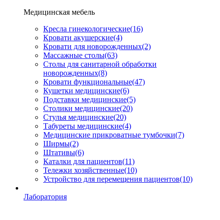
Медицинская мебель
Кресла гинекологические
(16)
Кровати акушерские
(4)
Кровати для новорожденных
(2)
Массажные столы
(63)
Столы для санитарной обработки
новорожденных
(8)
Кровати функциональные
(47)
Кушетки медицинские
(6)
Подставки медицинские
(5)
Столики медицинские
(20)
Стулья медицинские
(20)
Табуреты медицинские
(4)
Медицинские прикроватные тумбочки
(7)
Ширмы
(2)
Штативы
(6)
Каталки для пациентов
(11)
Тележки хозяйственные
(10)
Устройство для перемещения пациентов
(10)
Лаборатория