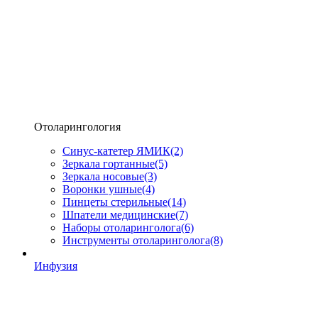
Отоларингология
Синус-катетер ЯМИК
(2)
Зеркала гортанные
(5)
Зеркала носовые
(3)
Воронки ушные
(4)
Пинцеты стерильные
(14)
Шпатели медицинские
(7)
Наборы отоларинголога
(6)
Инструменты отоларинголога
(8)
Инфузия