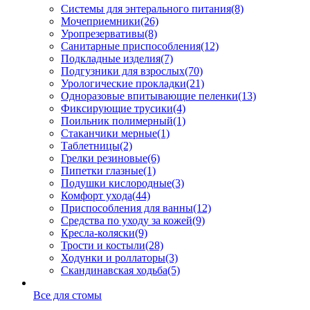
Системы для энтерального питания
(8)
Мочеприемники
(26)
Уропрезервативы
(8)
Санитарные приспособления
(12)
Подкладные изделия
(7)
Подгузники для взрослых
(70)
Урологические прокладки
(21)
Одноразовые впитывающие пеленки
(13)
Фиксирующие трусики
(4)
Поильник полимерный
(1)
Стаканчики мерные
(1)
Таблетницы
(2)
Грелки резиновые
(6)
Пипетки глазные
(1)
Подушки кислородные
(3)
Комфорт ухода
(44)
Приспособления для ванны
(12)
Средства по уходу за кожей
(9)
Кресла-коляски
(9)
Трости и костыли
(28)
Ходунки и роллаторы
(3)
Скандинавская ходьба
(5)
Все для стомы