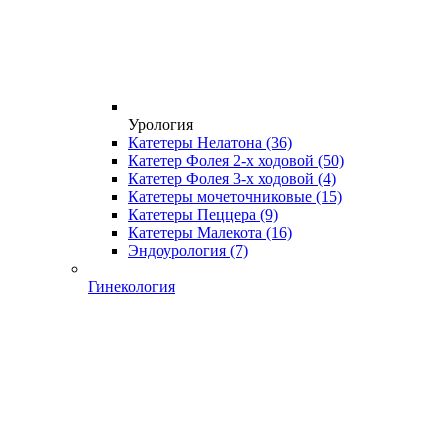
Урология
Катетеры Нелатона
(36)
Катетер Фолея 2-х ходовой
(50)
Катетер Фолея 3-х ходовой
(4)
Катетеры мочеточниковые
(15)
Катетеры Пеццера
(9)
Катетеры Малекота
(16)
Эндоурология
(7)
Гинекология