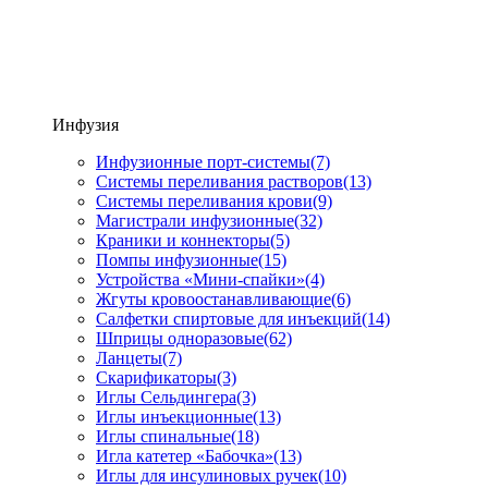
Инфузия
Инфузионные порт-системы
(7)
Системы переливания растворов
(13)
Системы переливания крови
(9)
Магистрали инфузионные
(32)
Краники и коннекторы
(5)
Помпы инфузионные
(15)
Устройства «Мини-спайки»
(4)
Жгуты кровоостанавливающие
(6)
Салфетки спиртовые для инъекций
(14)
Шприцы одноразовые
(62)
Ланцеты
(7)
Скарификаторы
(3)
Иглы Сельдингера
(3)
Иглы инъекционные
(13)
Иглы спинальные
(18)
Игла катетер «Бабочка»
(13)
Иглы для инсулиновых ручек
(10)