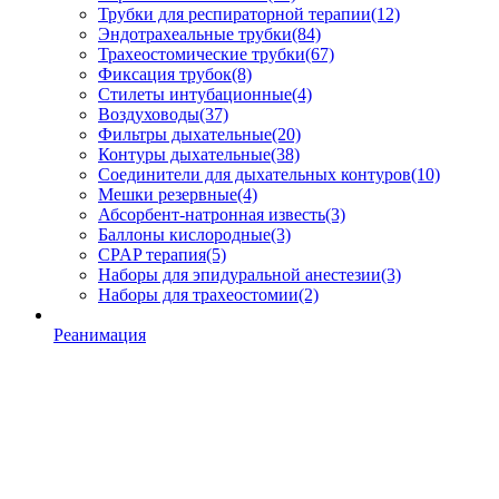
Трубки для респираторной терапии
(12)
Эндотрахеальные трубки
(84)
Трахеостомические трубки
(67)
Фиксация трубок
(8)
Стилеты интубационные
(4)
Воздуховоды
(37)
Фильтры дыхательные
(20)
Контуры дыхательные
(38)
Соединители для дыхательных контуров
(10)
Мешки резервные
(4)
Абсорбент-натронная известь
(3)
Баллоны кислородные
(3)
CPAP терапия
(5)
Наборы для эпидуральной анестезии
(3)
Наборы для трахеостомии
(2)
Реанимация