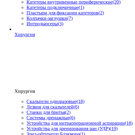
Катетеры внутривенные периферические
(20)
Катетеры подключичные
(1)
Пластыри для фиксации катетеров
(2)
Колпачки-заглушки
(7)
Интродьюсеры
(3)
Хирургия
Хирургия
Скальпели одноразовые
(18)
Лезвия для скальпелей
(6)
Станки для бритья
(2)
Системы дренажные
(6)
Устройства для интраоперационной аспирации
(18)
Устройства для дренирования ран (УДР)
(19)
Зонд-обтуратор Блэкмора
(1)