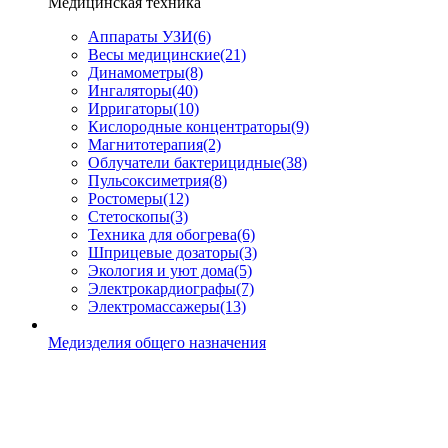
Медицинская техника
Аппараты УЗИ
(6)
Весы медицинские
(21)
Динамометры
(8)
Ингаляторы
(40)
Ирригаторы
(10)
Кислородные концентраторы
(9)
Магнитотерапия
(2)
Облучатели бактерицидные
(38)
Пульсоксиметрия
(8)
Ростомеры
(12)
Стетоскопы
(3)
Техника для обогрева
(6)
Шприцевые дозаторы
(3)
Экология и уют дома
(5)
Электрокардиографы
(7)
Электромассажеры
(13)
Медизделия общего назначения