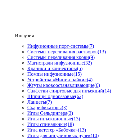
Инфузия
Инфузионные порт-системы
(7)
Системы переливания растворов
(13)
Системы переливания крови
(9)
Магистрали инфузионные
(32)
Краники и коннекторы
(5)
Помпы инфузионные
(15)
Устройства «Мини-спайки»
(4)
Жгуты кровоостанавливающие
(6)
Салфетки спиртовые для инъекций
(14)
Шприцы одноразовые
(62)
Ланцеты
(7)
Скарификаторы
(3)
Иглы Сельдингера
(3)
Иглы инъекционные
(13)
Иглы спинальные
(18)
Игла катетер «Бабочка»
(13)
Иглы для инсулиновых ручек
(10)