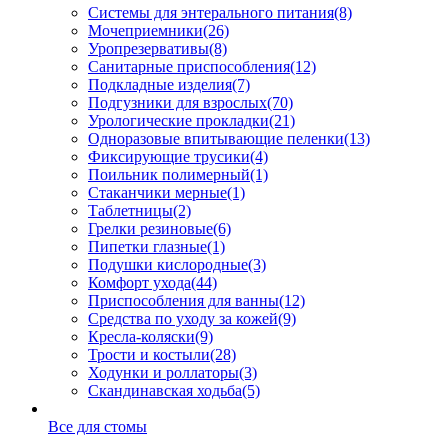
Системы для энтерального питания
(8)
Мочеприемники
(26)
Уропрезервативы
(8)
Санитарные приспособления
(12)
Подкладные изделия
(7)
Подгузники для взрослых
(70)
Урологические прокладки
(21)
Одноразовые впитывающие пеленки
(13)
Фиксирующие трусики
(4)
Поильник полимерный
(1)
Стаканчики мерные
(1)
Таблетницы
(2)
Грелки резиновые
(6)
Пипетки глазные
(1)
Подушки кислородные
(3)
Комфорт ухода
(44)
Приспособления для ванны
(12)
Средства по уходу за кожей
(9)
Кресла-коляски
(9)
Трости и костыли
(28)
Ходунки и роллаторы
(3)
Скандинавская ходьба
(5)
Все для стомы