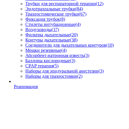
Трубки для респираторной терапии
(12)
Эндотрахеальные трубки
(84)
Трахеостомические трубки
(67)
Фиксация трубок
(8)
Стилеты интубационные
(4)
Воздуховоды
(37)
Фильтры дыхательные
(20)
Контуры дыхательные
(38)
Соединители для дыхательных контуров
(10)
Мешки резервные
(4)
Абсорбент-натронная известь
(3)
Баллоны кислородные
(3)
CPAP терапия
(5)
Наборы для эпидуральной анестезии
(3)
Наборы для трахеостомии
(2)
Реанимация