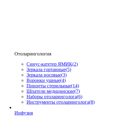
Отоларингология
Синус-катетер ЯМИК
(2)
Зеркала гортанные
(5)
Зеркала носовые
(3)
Воронки ушные
(4)
Пинцеты стерильные
(14)
Шпатели медицинские
(7)
Наборы отоларинголога
(6)
Инструменты отоларинголога
(8)
Инфузия