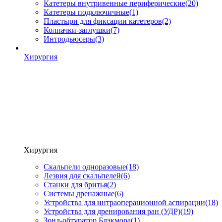
Катетеры внутривенные периферические
(20)
Катетеры подключичные
(1)
Пластыри для фиксации катетеров
(2)
Колпачки-заглушки
(7)
Интродьюсеры
(3)
Хирургия
Хирургия
Скальпели одноразовые
(18)
Лезвия для скальпелей
(6)
Станки для бритья
(2)
Системы дренажные
(6)
Устройства для интраоперационной аспирации
(18)
Устройства для дренирования ран (УДР)
(19)
Зонд-обтуратор Блэкмора
(1)