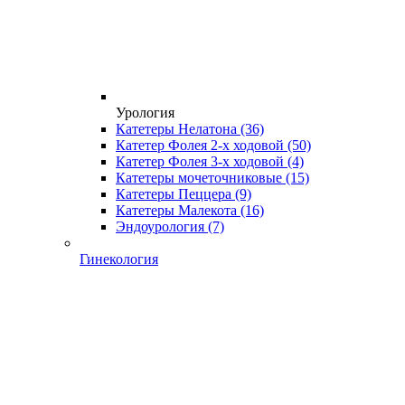
Урология
Катетеры Нелатона
(36)
Катетер Фолея 2-х ходовой
(50)
Катетер Фолея 3-х ходовой
(4)
Катетеры мочеточниковые
(15)
Катетеры Пеццера
(9)
Катетеры Малекота
(16)
Эндоурология
(7)
Гинекология