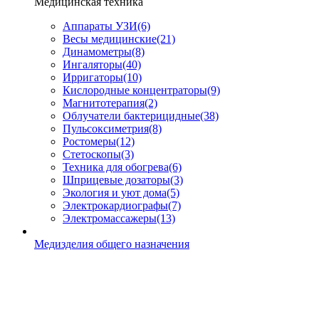
Медицинская техника
Аппараты УЗИ
(6)
Весы медицинские
(21)
Динамометры
(8)
Ингаляторы
(40)
Ирригаторы
(10)
Кислородные концентраторы
(9)
Магнитотерапия
(2)
Облучатели бактерицидные
(38)
Пульсоксиметрия
(8)
Ростомеры
(12)
Стетоскопы
(3)
Техника для обогрева
(6)
Шприцевые дозаторы
(3)
Экология и уют дома
(5)
Электрокардиографы
(7)
Электромассажеры
(13)
Медизделия общего назначения