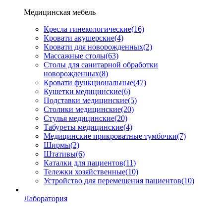
Медицинская мебель
Кресла гинекологические
(16)
Кровати акушерские
(4)
Кровати для новорожденных
(2)
Массажные столы
(63)
Столы для санитарной обработки
новорожденных
(8)
Кровати функциональные
(47)
Кушетки медицинские
(6)
Подставки медицинские
(5)
Столики медицинские
(20)
Стулья медицинские
(20)
Табуреты медицинские
(4)
Медицинские прикроватные тумбочки
(7)
Ширмы
(2)
Штативы
(6)
Каталки для пациентов
(11)
Тележки хозяйственные
(10)
Устройство для перемещения пациентов
(10)
Лаборатория