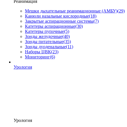
Реанимация
Мешки дыхательные реанимационные (АМБУ)
(29)
Канюли назальные кислородные
(18)
Закрытые аспирационные системы
(7)
Катетеры аспирационные
(30)
Катетеры пупочные
(5)
Зонды желудочные
(40)
Зонды питательные
(35)
Зонды дуоденальные
(11)
Наборы ЦВК
(23)
Мониторинг
(6)
Урология
Урология