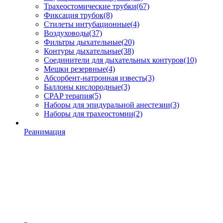
Трахеостомические трубки
(67)
Фиксация трубок
(8)
Стилеты интубационные
(4)
Воздуховоды
(37)
Фильтры дыхательные
(20)
Контуры дыхательные
(38)
Соединители для дыхательных контуров
(10)
Мешки резервные
(4)
Абсорбент-натронная известь
(3)
Баллоны кислородные
(3)
CPAP терапия
(5)
Наборы для эпидуральной анестезии
(3)
Наборы для трахеостомии
(2)
Реанимация