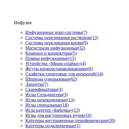
Инфузия
Инфузионные порт-системы
(7)
Системы переливания растворов
(13)
Системы переливания крови
(9)
Магистрали инфузионные
(32)
Краники и коннекторы
(5)
Помпы инфузионные
(15)
Устройства «Мини-спайки»
(4)
Жгуты кровоостанавливающие
(6)
Салфетки спиртовые для инъекций
(14)
Шприцы одноразовые
(62)
Ланцеты
(7)
Скарификаторы
(3)
Иглы Сельдингера
(3)
Иглы инъекционные
(13)
Иглы спинальные
(18)
Игла катетер «Бабочка»
(13)
Иглы для инсулиновых ручек
(10)
Катетеры внутривенные периферические
(20)
Катетеры подключичные
(1)