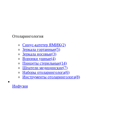
Отоларингология
Синус-катетер ЯМИК
(2)
Зеркала гортанные
(5)
Зеркала носовые
(3)
Воронки ушные
(4)
Пинцеты стерильные
(14)
Шпатели медицинские
(7)
Наборы отоларинголога
(6)
Инструменты отоларинголога
(8)
Инфузия