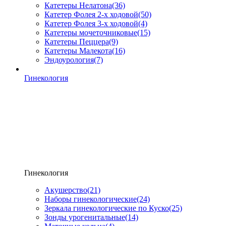
Катетеры Нелатона
(36)
Катетер Фолея 2-х ходовой
(50)
Катетер Фолея 3-х ходовой
(4)
Катетеры мочеточниковые
(15)
Катетеры Пеццера
(9)
Катетеры Малекота
(16)
Эндоурология
(7)
Гинекология
Гинекология
Акушерство
(21)
Наборы гинекологические
(24)
Зеркала гинекологические по Куско
(25)
Зонды урогенитальные
(14)