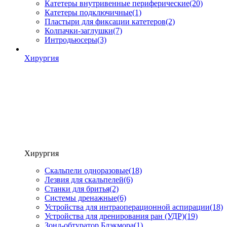
Катетеры внутривенные периферические
(20)
Катетеры подключичные
(1)
Пластыри для фиксации катетеров
(2)
Колпачки-заглушки
(7)
Интродьюсеры
(3)
Хирургия
Хирургия
Скальпели одноразовые
(18)
Лезвия для скальпелей
(6)
Станки для бритья
(2)
Системы дренажные
(6)
Устройства для интраоперационной аспирации
(18)
Устройства для дренирования ран (УДР)
(19)
Зонд-обтуратор Блэкмора
(1)