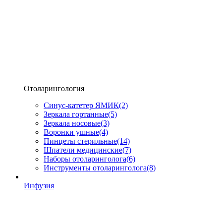
Отоларингология
Синус-катетер ЯМИК
(2)
Зеркала гортанные
(5)
Зеркала носовые
(3)
Воронки ушные
(4)
Пинцеты стерильные
(14)
Шпатели медицинские
(7)
Наборы отоларинголога
(6)
Инструменты отоларинголога
(8)
Инфузия