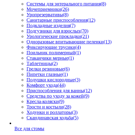
Системы для энтерального питания
(8)
Мочеприемники
(26)
Уропрезервативы
(8)
Санитарные приспособления
(12)
Подкладные изделия
(7)
Подгузники для взрослых
(70)
Урологические прокладки
(21)
Одноразовые впитывающие пеленки
(13)
Фиксирующие трусики
(4)
Поильник полимерный
(1)
Стаканчики мерные
(1)
Таблетницы
(2)
Грелки резиновые
(6)
Пипетки глазные
(1)
Подушки кислородные
(3)
Комфорт ухода
(44)
Приспособления для ванны
(12)
Средства по уходу за кожей
(9)
Кресла-коляски
(9)
Трости и костыли
(28)
Ходунки и роллаторы
(3)
Скандинавская ходьба
(5)
Все для стомы