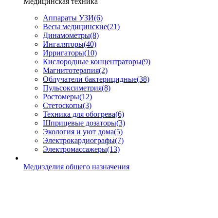
Медицинская техника
Аппараты УЗИ
(6)
Весы медицинские
(21)
Динамометры
(8)
Ингаляторы
(40)
Ирригаторы
(10)
Кислородные концентраторы
(9)
Магнитотерапия
(2)
Облучатели бактерицидные
(38)
Пульсоксиметрия
(8)
Ростомеры
(12)
Стетоскопы
(3)
Техника для обогрева
(6)
Шприцевые дозаторы
(3)
Экология и уют дома
(5)
Электрокардиографы
(7)
Электромассажеры
(13)
Медизделия общего назначения