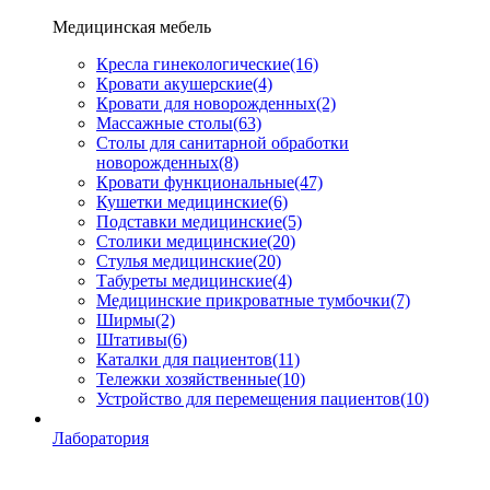
Медицинская мебель
Кресла гинекологические
(16)
Кровати акушерские
(4)
Кровати для новорожденных
(2)
Массажные столы
(63)
Столы для санитарной обработки
новорожденных
(8)
Кровати функциональные
(47)
Кушетки медицинские
(6)
Подставки медицинские
(5)
Столики медицинские
(20)
Стулья медицинские
(20)
Табуреты медицинские
(4)
Медицинские прикроватные тумбочки
(7)
Ширмы
(2)
Штативы
(6)
Каталки для пациентов
(11)
Тележки хозяйственные
(10)
Устройство для перемещения пациентов
(10)
Лаборатория