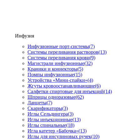
Инфузия
Инфузионные порт-системы
(7)
Системы переливания растворов
(13)
Системы переливания крови
(9)
Магистрали инфузионные
(32)
Краники и коннекторы
(5)
Помпы инфузионные
(15)
Устройства «Мини-спайки»
(4)
Жгуты кровоостанавливающие
(6)
Салфетки спиртовые для инъекций
(14)
Шприцы одноразовые
(62)
Ланцеты
(7)
Скарификаторы
(3)
Иглы Сельдингера
(3)
Иглы инъекционные
(13)
Иглы спинальные
(18)
Игла катетер «Бабочка»
(13)
Иглы для инсулиновых ручек
(10)