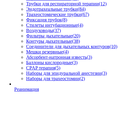
Трубки для респираторной терапии
(12)
Эндотрахеальные трубки
(84)
Трахеостомические трубки
(67)
Фиксация трубок
(8)
Стилеты интубационные
(4)
Воздуховоды
(37)
Фильтры дыхательные
(20)
Контуры дыхательные
(38)
Соединители для дыхательных контуров
(10)
Мешки резервные
(4)
Абсорбент-натронная известь
(3)
Баллоны кислородные
(3)
CPAP терапия
(5)
Наборы для эпидуральной анестезии
(3)
Наборы для трахеостомии
(2)
Реанимация