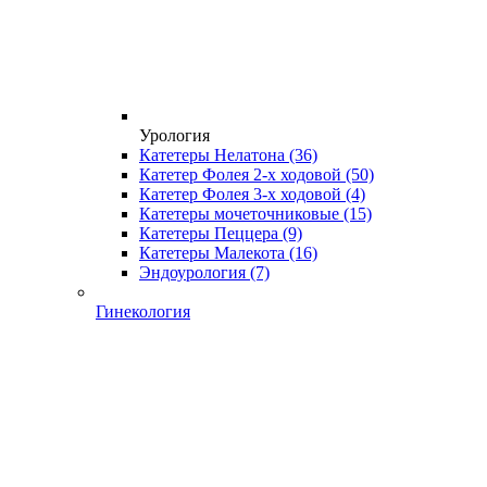
Урология
Катетеры Нелатона
(36)
Катетер Фолея 2-х ходовой
(50)
Катетер Фолея 3-х ходовой
(4)
Катетеры мочеточниковые
(15)
Катетеры Пеццера
(9)
Катетеры Малекота
(16)
Эндоурология
(7)
Гинекология