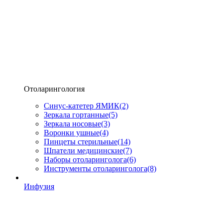
Отоларингология
Синус-катетер ЯМИК
(2)
Зеркала гортанные
(5)
Зеркала носовые
(3)
Воронки ушные
(4)
Пинцеты стерильные
(14)
Шпатели медицинские
(7)
Наборы отоларинголога
(6)
Инструменты отоларинголога
(8)
Инфузия