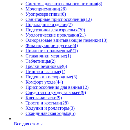
Системы для энтерального питания
(8)
Мочеприемники
(26)
Уропрезервативы
(8)
Санитарные приспособления
(12)
Подкладные изделия
(7)
Подгузники для взрослых
(70)
Урологические прокладки
(21)
Одноразовые впитывающие пеленки
(13)
Фиксирующие трусики
(4)
Поильник полимерный
(1)
Стаканчики мерные
(1)
Таблетницы
(2)
Грелки резиновые
(6)
Пипетки глазные
(1)
Подушки кислородные
(3)
Комфорт ухода
(44)
Приспособления для ванны
(12)
Средства по уходу за кожей
(9)
Кресла-коляски
(9)
Трости и костыли
(28)
Ходунки и роллаторы
(3)
Скандинавская ходьба
(5)
Все для стомы