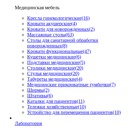
Медицинская мебель
Кресла гинекологические
(16)
Кровати акушерские
(4)
Кровати для новорожденных
(2)
Массажные столы
(63)
Столы для санитарной обработки
новорожденных
(8)
Кровати функциональные
(47)
Кушетки медицинские
(6)
Подставки медицинские
(5)
Столики медицинские
(20)
Стулья медицинские
(20)
Табуреты медицинские
(4)
Медицинские прикроватные тумбочки
(7)
Ширмы
(2)
Штативы
(6)
Каталки для пациентов
(11)
Тележки хозяйственные
(10)
Устройство для перемещения пациентов
(10)
Лаборатория