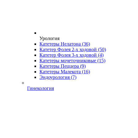
Урология
Катетеры Нелатона
(36)
Катетер Фолея 2-х ходовой
(50)
Катетер Фолея 3-х ходовой
(4)
Катетеры мочеточниковые
(15)
Катетеры Пеццера
(9)
Катетеры Малекота
(16)
Эндоурология
(7)
Гинекология