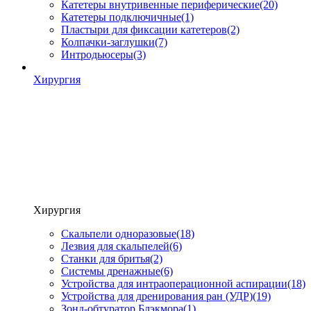
Катетеры внутривенные периферические
(20)
Катетеры подключичные
(1)
Пластыри для фиксации катетеров
(2)
Колпачки-заглушки
(7)
Интродьюсеры
(3)
Хирургия
Хирургия
Скальпели одноразовые
(18)
Лезвия для скальпелей
(6)
Станки для бритья
(2)
Системы дренажные
(6)
Устройства для интраоперационной аспирации
(18)
Устройства для дренирования ран (УДР)
(19)
Зонд-обтуратор Блэкмора
(1)