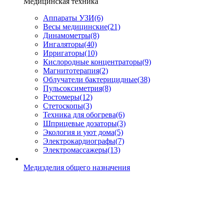
Медицинская техника
Аппараты УЗИ
(6)
Весы медицинские
(21)
Динамометры
(8)
Ингаляторы
(40)
Ирригаторы
(10)
Кислородные концентраторы
(9)
Магнитотерапия
(2)
Облучатели бактерицидные
(38)
Пульсоксиметрия
(8)
Ростомеры
(12)
Стетоскопы
(3)
Техника для обогрева
(6)
Шприцевые дозаторы
(3)
Экология и уют дома
(5)
Электрокардиографы
(7)
Электромассажеры
(13)
Медизделия общего назначения