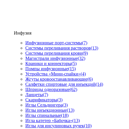
Инфузия
Инфузионные порт-системы
(7)
Системы переливания растворов
(13)
Системы переливания крови
(9)
Магистрали инфузионные
(32)
Краники и коннекторы
(5)
Помпы инфузионные
(15)
Устройства «Мини-спайки»
(4)
Жгуты кровоостанавливающие
(6)
Салфетки спиртовые для инъекций
(14)
Шприцы одноразовые
(62)
Ланцеты
(7)
Скарификаторы
(3)
Иглы Сельдингера
(3)
Иглы инъекционные
(13)
Иглы спинальные
(18)
Игла катетер «Бабочка»
(13)
Иглы для инсулиновых ручек
(10)