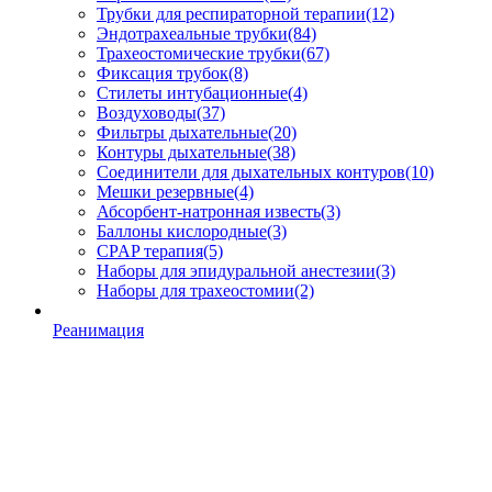
Трубки для респираторной терапии
(12)
Эндотрахеальные трубки
(84)
Трахеостомические трубки
(67)
Фиксация трубок
(8)
Стилеты интубационные
(4)
Воздуховоды
(37)
Фильтры дыхательные
(20)
Контуры дыхательные
(38)
Соединители для дыхательных контуров
(10)
Мешки резервные
(4)
Абсорбент-натронная известь
(3)
Баллоны кислородные
(3)
CPAP терапия
(5)
Наборы для эпидуральной анестезии
(3)
Наборы для трахеостомии
(2)
Реанимация