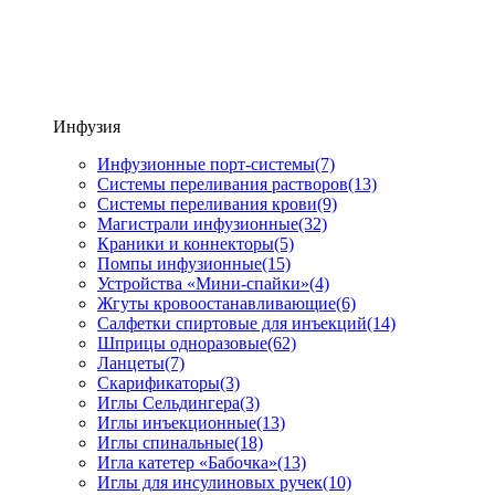
Инфузия
Инфузионные порт-системы
(7)
Системы переливания растворов
(13)
Системы переливания крови
(9)
Магистрали инфузионные
(32)
Краники и коннекторы
(5)
Помпы инфузионные
(15)
Устройства «Мини-спайки»
(4)
Жгуты кровоостанавливающие
(6)
Салфетки спиртовые для инъекций
(14)
Шприцы одноразовые
(62)
Ланцеты
(7)
Скарификаторы
(3)
Иглы Сельдингера
(3)
Иглы инъекционные
(13)
Иглы спинальные
(18)
Игла катетер «Бабочка»
(13)
Иглы для инсулиновых ручек
(10)