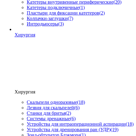
Катетеры внутривенные периферические
(20)
Катетеры подключичные
(1)
Пластыри для фиксации катетеров
(2)
Колпачки-заглушки
(7)
Интродьюсеры
(3)
Хирургия
Хирургия
Скальпели одноразовые
(18)
Лезвия для скальпелей
(6)
Станки для бритья
(2)
Системы дренажные
(6)
Устройства для интраоперационной аспирации
(18)
Устройства для дренирования ран (УДР)
(19)
Зонд-обтуратор Блэкмора
(1)