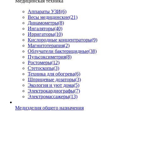
Медицинская техника
Аппараты УЗИ
(6)
Весы медицинские
(21)
Динамометры
(8)
Ингаляторы
(40)
Ирригаторы
(10)
Кислородные концентраторы
(9)
Магнитотерапия
(2)
Облучатели бактерицидные
(38)
Пульсоксиметрия
(8)
Ростомеры
(12)
Стетоскопы
(3)
Техника для обогрева
(6)
Шприцевые дозаторы
(3)
Экология и уют дома
(5)
Электрокардиографы
(7)
Электромассажеры
(13)
Медизделия общего назначения