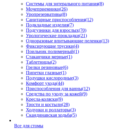
Системы для энтерального питания
(8)
Мочеприемники
(26)
Уропрезервативы
(8)
Санитарные приспособления
(12)
Подкладные изделия
(7)
Подгузники для взрослых
(70)
Урологические прокладки
(21)
Одноразовые впитывающие пеленки
(13)
Фиксирующие трусики
(4)
Поильник полимерный
(1)
Стаканчики мерные
(1)
Таблетницы
(2)
Грелки резиновые
(6)
Пипетки глазные
(1)
Подушки кислородные
(3)
Комфорт ухода
(44)
Приспособления для ванны
(12)
Средства по уходу за кожей
(9)
Кресла-коляски
(9)
Трости и костыли
(28)
Ходунки и роллаторы
(3)
Скандинавская ходьба
(5)
Все для стомы