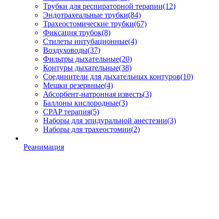
Трубки для респираторной терапии
(12)
Эндотрахеальные трубки
(84)
Трахеостомические трубки
(67)
Фиксация трубок
(8)
Стилеты интубационные
(4)
Воздуховоды
(37)
Фильтры дыхательные
(20)
Контуры дыхательные
(38)
Соединители для дыхательных контуров
(10)
Мешки резервные
(4)
Абсорбент-натронная известь
(3)
Баллоны кислородные
(3)
CPAP терапия
(5)
Наборы для эпидуральной анестезии
(3)
Наборы для трахеостомии
(2)
Реанимация