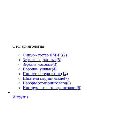
Отоларингология
Синус-катетер ЯМИК
(2)
Зеркала гортанные
(5)
Зеркала носовые
(3)
Воронки ушные
(4)
Пинцеты стерильные
(14)
Шпатели медицинские
(7)
Наборы отоларинголога
(6)
Инструменты отоларинголога
(8)
Инфузия