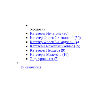
Урология
Катетеры Нелатона
(36)
Катетер Фолея 2-х ходовой
(50)
Катетер Фолея 3-х ходовой
(4)
Катетеры мочеточниковые
(15)
Катетеры Пеццера
(9)
Катетеры Малекота
(16)
Эндоурология
(7)
Гинекология