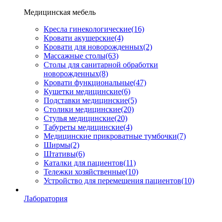
Медицинская мебель
Кресла гинекологические
(16)
Кровати акушерские
(4)
Кровати для новорожденных
(2)
Массажные столы
(63)
Столы для санитарной обработки
новорожденных
(8)
Кровати функциональные
(47)
Кушетки медицинские
(6)
Подставки медицинские
(5)
Столики медицинские
(20)
Стулья медицинские
(20)
Табуреты медицинские
(4)
Медицинские прикроватные тумбочки
(7)
Ширмы
(2)
Штативы
(6)
Каталки для пациентов
(11)
Тележки хозяйственные
(10)
Устройство для перемещения пациентов
(10)
Лаборатория