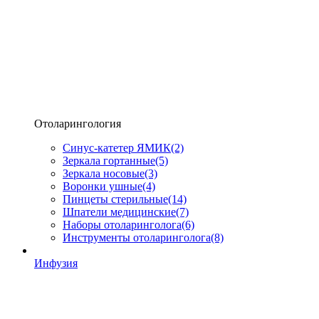
Отоларингология
Синус-катетер ЯМИК
(2)
Зеркала гортанные
(5)
Зеркала носовые
(3)
Воронки ушные
(4)
Пинцеты стерильные
(14)
Шпатели медицинские
(7)
Наборы отоларинголога
(6)
Инструменты отоларинголога
(8)
Инфузия