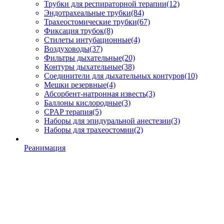
Трубки для респираторной терапии
(12)
Эндотрахеальные трубки
(84)
Трахеостомические трубки
(67)
Фиксация трубок
(8)
Стилеты интубационные
(4)
Воздуховоды
(37)
Фильтры дыхательные
(20)
Контуры дыхательные
(38)
Соединители для дыхательных контуров
(10)
Мешки резервные
(4)
Абсорбент-натронная известь
(3)
Баллоны кислородные
(3)
CPAP терапия
(5)
Наборы для эпидуральной анестезии
(3)
Наборы для трахеостомии
(2)
Реанимация