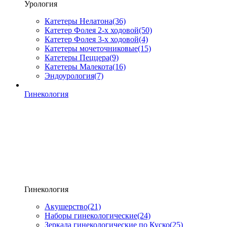
Урология
Катетеры Нелатона
(36)
Катетер Фолея 2-х ходовой
(50)
Катетер Фолея 3-х ходовой
(4)
Катетеры мочеточниковые
(15)
Катетеры Пеццера
(9)
Катетеры Малекота
(16)
Эндоурология
(7)
Гинекология
Гинекология
Акушерство
(21)
Наборы гинекологические
(24)
Зеркала гинекологические по Куско
(25)