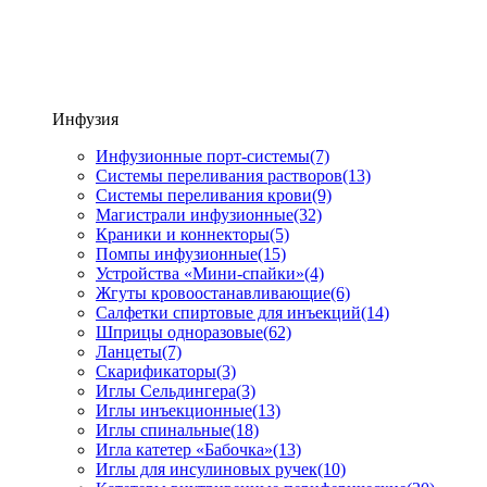
Инфузия
Инфузионные порт-системы
(7)
Системы переливания растворов
(13)
Системы переливания крови
(9)
Магистрали инфузионные
(32)
Краники и коннекторы
(5)
Помпы инфузионные
(15)
Устройства «Мини-спайки»
(4)
Жгуты кровоостанавливающие
(6)
Салфетки спиртовые для инъекций
(14)
Шприцы одноразовые
(62)
Ланцеты
(7)
Скарификаторы
(3)
Иглы Сельдингера
(3)
Иглы инъекционные
(13)
Иглы спинальные
(18)
Игла катетер «Бабочка»
(13)
Иглы для инсулиновых ручек
(10)