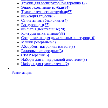
Трубки для респираторной терапии
(12)
Эндотрахеальные трубки
(84)
Трахеостомические трубки
(67)
Фиксация трубок
(8)
Стилеты интубационные
(4)
Воздуховоды
(37)
Фильтры дыхательные
(20)
Контуры дыхательные
(38)
Соединители для дыхательных контуров
(10)
Мешки резервные
(4)
Абсорбент-натронная известь
(3)
Баллоны кислородные
(3)
CPAP терапия
(5)
Наборы для эпидуральной анестезии
(3)
Наборы для трахеостомии
(2)
Реанимация