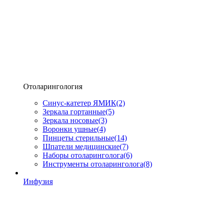
Отоларингология
Синус-катетер ЯМИК
(2)
Зеркала гортанные
(5)
Зеркала носовые
(3)
Воронки ушные
(4)
Пинцеты стерильные
(14)
Шпатели медицинские
(7)
Наборы отоларинголога
(6)
Инструменты отоларинголога
(8)
Инфузия