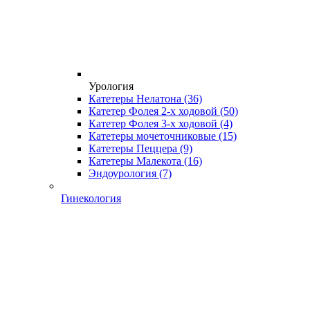
Урология
Катетеры Нелатона
(36)
Катетер Фолея 2-х ходовой
(50)
Катетер Фолея 3-х ходовой
(4)
Катетеры мочеточниковые
(15)
Катетеры Пеццера
(9)
Катетеры Малекота
(16)
Эндоурология
(7)
Гинекология