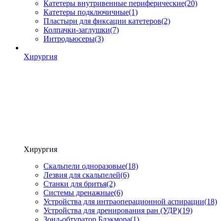
Катетеры внутривенные периферические
(20)
Катетеры подключичные
(1)
Пластыри для фиксации катетеров
(2)
Колпачки-заглушки
(7)
Интродьюсеры
(3)
Хирургия
Хирургия
Скальпели одноразовые
(18)
Лезвия для скальпелей
(6)
Станки для бритья
(2)
Системы дренажные
(6)
Устройства для интраоперационной аспирации
(18)
Устройства для дренирования ран (УДР)
(19)
Зонд-обтуратор Блэкмора
(1)