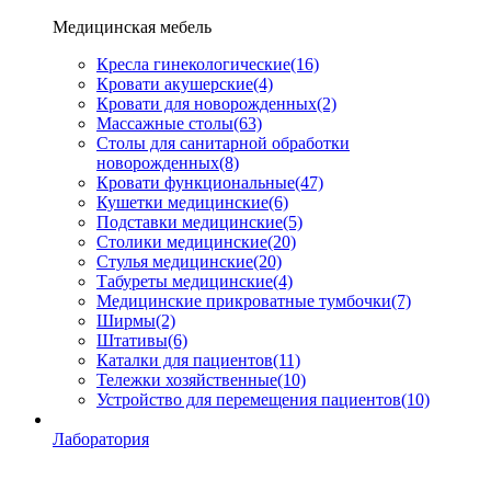
Медицинская мебель
Кресла гинекологические
(16)
Кровати акушерские
(4)
Кровати для новорожденных
(2)
Массажные столы
(63)
Столы для санитарной обработки
новорожденных
(8)
Кровати функциональные
(47)
Кушетки медицинские
(6)
Подставки медицинские
(5)
Столики медицинские
(20)
Стулья медицинские
(20)
Табуреты медицинские
(4)
Медицинские прикроватные тумбочки
(7)
Ширмы
(2)
Штативы
(6)
Каталки для пациентов
(11)
Тележки хозяйственные
(10)
Устройство для перемещения пациентов
(10)
Лаборатория