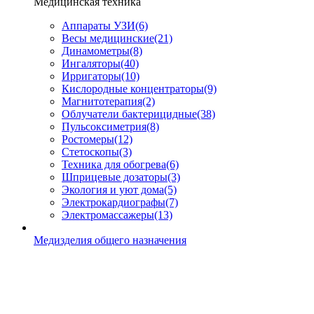
Медицинская техника
Аппараты УЗИ
(6)
Весы медицинские
(21)
Динамометры
(8)
Ингаляторы
(40)
Ирригаторы
(10)
Кислородные концентраторы
(9)
Магнитотерапия
(2)
Облучатели бактерицидные
(38)
Пульсоксиметрия
(8)
Ростомеры
(12)
Стетоскопы
(3)
Техника для обогрева
(6)
Шприцевые дозаторы
(3)
Экология и уют дома
(5)
Электрокардиографы
(7)
Электромассажеры
(13)
Медизделия общего назначения