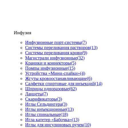
Инфузия
Инфузионные порт-системы
(7)
Системы переливания растворов
(13)
Системы переливания крови
(9)
Магистрали инфузионные
(32)
Краники и коннекторы
(5)
Помпы инфузионные
(15)
Устройства «Мини-спайки»
(4)
Жгуты кровоостанавливающие
(6)
Салфетки спиртовые для инъекций
(14)
Шприцы одноразовые
(62)
Ланцеты
(7)
Скарификаторы
(3)
Иглы Сельдингера
(3)
Иглы инъекционные
(13)
Иглы спинальные
(18)
Игла катетер «Бабочка»
(13)
Иглы для инсулиновых ручек
(10)