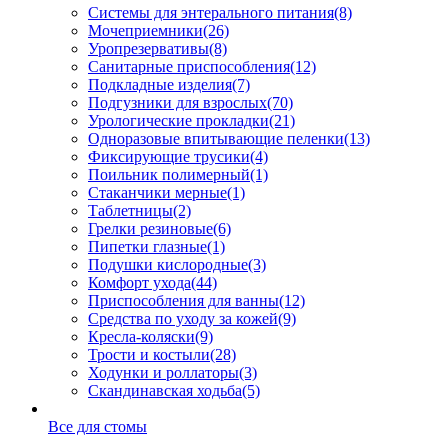
Системы для энтерального питания
(8)
Мочеприемники
(26)
Уропрезервативы
(8)
Санитарные приспособления
(12)
Подкладные изделия
(7)
Подгузники для взрослых
(70)
Урологические прокладки
(21)
Одноразовые впитывающие пеленки
(13)
Фиксирующие трусики
(4)
Поильник полимерный
(1)
Стаканчики мерные
(1)
Таблетницы
(2)
Грелки резиновые
(6)
Пипетки глазные
(1)
Подушки кислородные
(3)
Комфорт ухода
(44)
Приспособления для ванны
(12)
Средства по уходу за кожей
(9)
Кресла-коляски
(9)
Трости и костыли
(28)
Ходунки и роллаторы
(3)
Скандинавская ходьба
(5)
Все для стомы