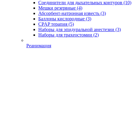
Соединители для дыхательных контуров
(10)
Мешки резервные
(4)
Абсорбент-натронная известь
(3)
Баллоны кислородные
(3)
CPAP терапия
(5)
Наборы для эпидуральной анестезии
(3)
Наборы для трахеостомии
(2)
Реанимация