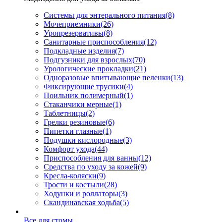
Системы для энтерального питания
(8)
Мочеприемники
(26)
Уропрезервативы
(8)
Санитарные приспособления
(12)
Подкладные изделия
(7)
Подгузники для взрослых
(70)
Урологические прокладки
(21)
Одноразовые впитывающие пеленки
(13)
Фиксирующие трусики
(4)
Поильник полимерный
(1)
Стаканчики мерные
(1)
Таблетницы
(2)
Грелки резиновые
(6)
Пипетки глазные
(1)
Подушки кислородные
(3)
Комфорт ухода
(44)
Приспособления для ванны
(12)
Средства по уходу за кожей
(9)
Кресла-коляски
(9)
Трости и костыли
(28)
Ходунки и роллаторы
(3)
Скандинавская ходьба
(5)
Все для стомы