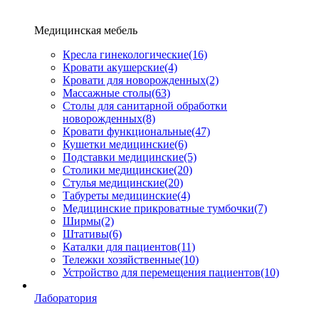
Медицинская мебель
Кресла гинекологические
(16)
Кровати акушерские
(4)
Кровати для новорожденных
(2)
Массажные столы
(63)
Столы для санитарной обработки
новорожденных
(8)
Кровати функциональные
(47)
Кушетки медицинские
(6)
Подставки медицинские
(5)
Столики медицинские
(20)
Стулья медицинские
(20)
Табуреты медицинские
(4)
Медицинские прикроватные тумбочки
(7)
Ширмы
(2)
Штативы
(6)
Каталки для пациентов
(11)
Тележки хозяйственные
(10)
Устройство для перемещения пациентов
(10)
Лаборатория