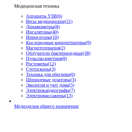
Медицинская техника
Аппараты УЗИ
(6)
Весы медицинские
(21)
Динамометры
(8)
Ингаляторы
(40)
Ирригаторы
(10)
Кислородные концентраторы
(9)
Магнитотерапия
(2)
Облучатели бактерицидные
(38)
Пульсоксиметрия
(8)
Ростомеры
(12)
Стетоскопы
(3)
Техника для обогрева
(6)
Шприцевые дозаторы
(3)
Экология и уют дома
(5)
Электрокардиографы
(7)
Электромассажеры
(13)
Медизделия общего назначения