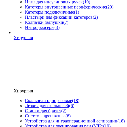
Иглы для инсулиновых ручек
(10)
Катетеры внутривенные периферические
(20)
Катетеры подключичные
(1)
Пластыри для фиксации катетеров
(2)
Колпачки-заглушки
(7)
Интродьюсеры
(3)
Хирургия
Хирургия
Скальпели одноразовые
(18)
Лезвия для скальпелей
(6)
Станки для бритья
(2)
Системы дренажные
(6)
Устройства для интраоперационной аспирации
(18)
Устройства для дренирования ран (УДР)
(19)