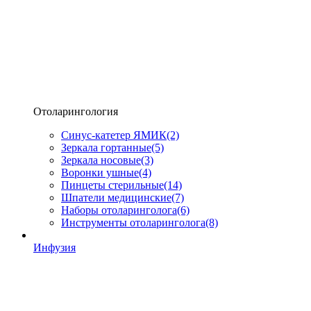
Отоларингология
Синус-катетер ЯМИК
(2)
Зеркала гортанные
(5)
Зеркала носовые
(3)
Воронки ушные
(4)
Пинцеты стерильные
(14)
Шпатели медицинские
(7)
Наборы отоларинголога
(6)
Инструменты отоларинголога
(8)
Инфузия