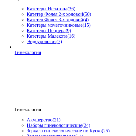
Катетеры Нелатона
(36)
Катетер Фолея 2-х ходовой
(50)
Катетер Фолея 3-х ходовой
(4)
Катетеры мочеточниковые
(15)
Катетеры Пеццера
(9)
Катетеры Малекота
(16)
Эндоурология
(7)
Гинекология
Гинекология
Акушерство
(21)
Наборы гинекологические
(24)
Зеркала гинекологические по Куско
(25)