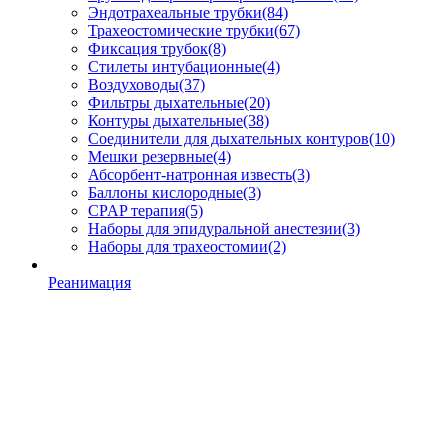
Эндотрахеальные трубки
(84)
Трахеостомические трубки
(67)
Фиксация трубок
(8)
Стилеты интубационные
(4)
Воздуховоды
(37)
Фильтры дыхательные
(20)
Контуры дыхательные
(38)
Соединители для дыхательных контуров
(10)
Мешки резервные
(4)
Абсорбент-натронная известь
(3)
Баллоны кислородные
(3)
CPAP терапия
(5)
Наборы для эпидуральной анестезии
(3)
Наборы для трахеостомии
(2)
Реанимация