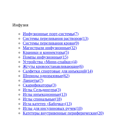
Инфузия
Инфузионные порт-системы
(7)
Системы переливания растворов
(13)
Системы переливания крови
(9)
Магистрали инфузионные
(32)
Краники и коннекторы
(5)
Помпы инфузионные
(15)
Устройства «Мини-спайки»
(4)
Жгуты кровоостанавливающие
(6)
Салфетки спиртовые для инъекций
(14)
Шприцы одноразовые
(62)
Ланцеты
(7)
Скарификаторы
(3)
Иглы Сельдингера
(3)
Иглы инъекционные
(13)
Иглы спинальные
(18)
Игла катетер «Бабочка»
(13)
Иглы для инсулиновых ручек
(10)
Катетеры внутривенные периферические
(20)