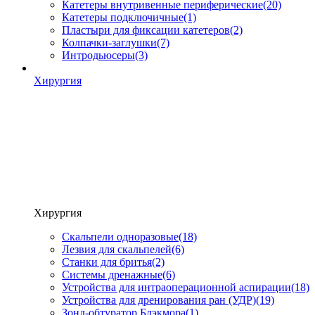
Катетеры внутривенные периферические
(20)
Катетеры подключичные
(1)
Пластыри для фиксации катетеров
(2)
Колпачки-заглушки
(7)
Интродьюсеры
(3)
Хирургия
Хирургия
Скальпели одноразовые
(18)
Лезвия для скальпелей
(6)
Станки для бритья
(2)
Системы дренажные
(6)
Устройства для интраоперационной аспирации
(18)
Устройства для дренирования ран (УДР)
(19)
Зонд-обтуратор Блэкмора
(1)