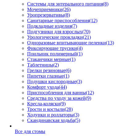
Системы для энтерального питания
(8)
Мочеприемники
(26)
Уропрезервативы
(8)
Санитарные приспособления
(12)
Подкладные изделия
(7)
Подгузники для взрослых
(70)
Урологические прокладки
(21)
Одноразовые впитывающие пеленки
(13)
Фиксирующие трусики
(4)
Поильник полимерный
(1)
Стаканчики мерные
(1)
Таблетницы
(2)
Грелки резиновые
(6)
Пипетки глазные
(1)
Подушки кислородные
(3)
Комфорт ухода
(44)
Приспособления для ванны
(12)
Средства по уходу за кожей
(9)
Кресла-коляски
(9)
Трости и костыли
(28)
Ходунки и роллаторы
(3)
Скандинавская ходьба
(5)
Все для стомы