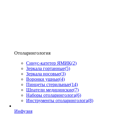
Отоларингология
Синус-катетер ЯМИК
(2)
Зеркала гортанные
(5)
Зеркала носовые
(3)
Воронки ушные
(4)
Пинцеты стерильные
(14)
Шпатели медицинские
(7)
Наборы отоларинголога
(6)
Инструменты отоларинголога
(8)
Инфузия