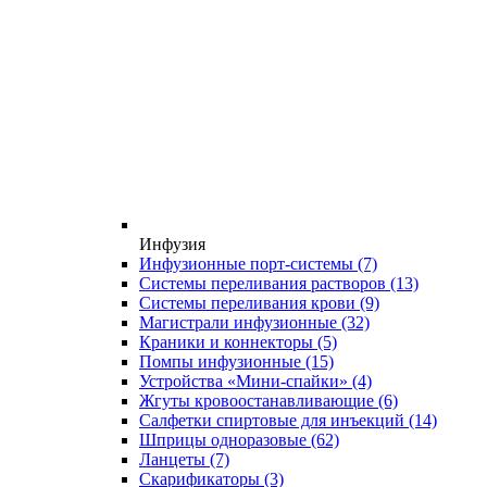
Инфузия
Инфузионные порт-системы
(7)
Системы переливания растворов
(13)
Системы переливания крови
(9)
Магистрали инфузионные
(32)
Краники и коннекторы
(5)
Помпы инфузионные
(15)
Устройства «Мини-спайки»
(4)
Жгуты кровоостанавливающие
(6)
Салфетки спиртовые для инъекций
(14)
Шприцы одноразовые
(62)
Ланцеты
(7)
Скарификаторы
(3)