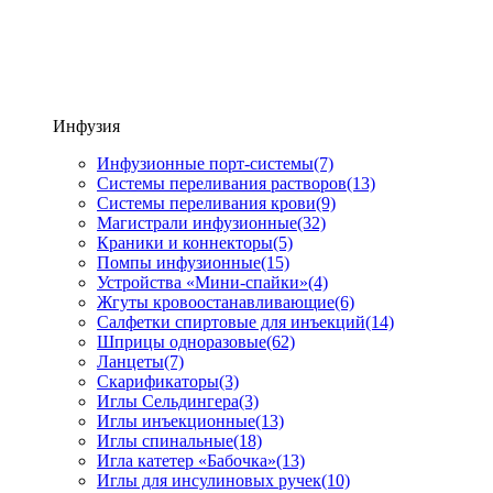
Инфузия
Инфузионные порт-системы
(7)
Системы переливания растворов
(13)
Системы переливания крови
(9)
Магистрали инфузионные
(32)
Краники и коннекторы
(5)
Помпы инфузионные
(15)
Устройства «Мини-спайки»
(4)
Жгуты кровоостанавливающие
(6)
Салфетки спиртовые для инъекций
(14)
Шприцы одноразовые
(62)
Ланцеты
(7)
Скарификаторы
(3)
Иглы Сельдингера
(3)
Иглы инъекционные
(13)
Иглы спинальные
(18)
Игла катетер «Бабочка»
(13)
Иглы для инсулиновых ручек
(10)