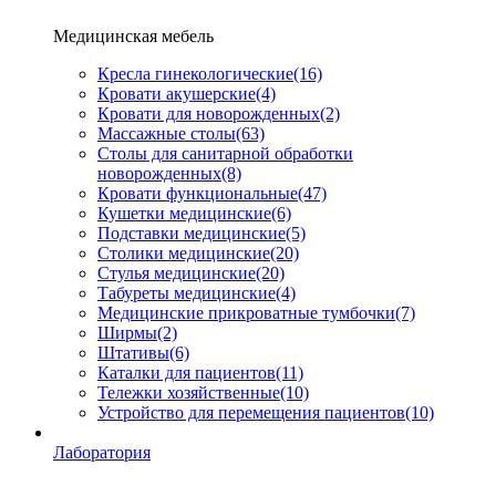
Медицинская мебель
Кресла гинекологические
(16)
Кровати акушерские
(4)
Кровати для новорожденных
(2)
Массажные столы
(63)
Столы для санитарной обработки
новорожденных
(8)
Кровати функциональные
(47)
Кушетки медицинские
(6)
Подставки медицинские
(5)
Столики медицинские
(20)
Стулья медицинские
(20)
Табуреты медицинские
(4)
Медицинские прикроватные тумбочки
(7)
Ширмы
(2)
Штативы
(6)
Каталки для пациентов
(11)
Тележки хозяйственные
(10)
Устройство для перемещения пациентов
(10)
Лаборатория