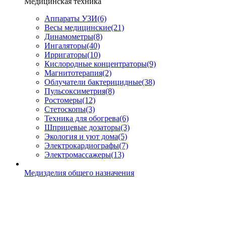
Медицинская техника
Аппараты УЗИ
(6)
Весы медицинские
(21)
Динамометры
(8)
Ингаляторы
(40)
Ирригаторы
(10)
Кислородные концентраторы
(9)
Магнитотерапия
(2)
Облучатели бактерицидные
(38)
Пульсоксиметрия
(8)
Ростомеры
(12)
Стетоскопы
(3)
Техника для обогрева
(6)
Шприцевые дозаторы
(3)
Экология и уют дома
(5)
Электрокардиографы
(7)
Электромассажеры
(13)
Медизделия общего назначения