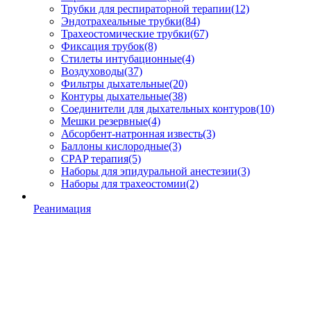
Трубки для респираторной терапии
(12)
Эндотрахеальные трубки
(84)
Трахеостомические трубки
(67)
Фиксация трубок
(8)
Стилеты интубационные
(4)
Воздуховоды
(37)
Фильтры дыхательные
(20)
Контуры дыхательные
(38)
Соединители для дыхательных контуров
(10)
Мешки резервные
(4)
Абсорбент-натронная известь
(3)
Баллоны кислородные
(3)
CPAP терапия
(5)
Наборы для эпидуральной анестезии
(3)
Наборы для трахеостомии
(2)
Реанимация