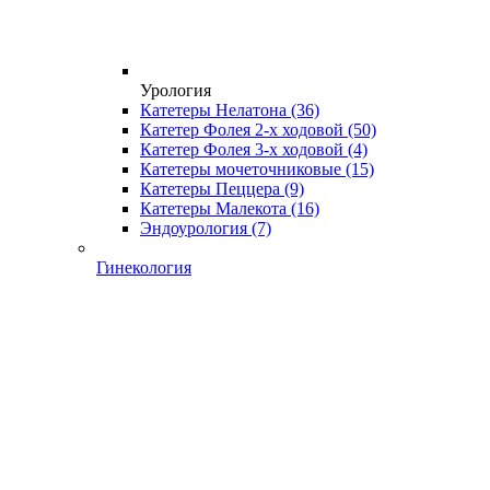
Урология
Катетеры Нелатона
(36)
Катетер Фолея 2-х ходовой
(50)
Катетер Фолея 3-х ходовой
(4)
Катетеры мочеточниковые
(15)
Катетеры Пеццера
(9)
Катетеры Малекота
(16)
Эндоурология
(7)
Гинекология