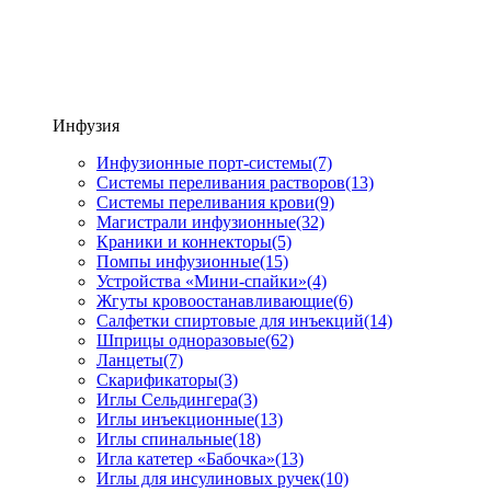
Инфузия
Инфузионные порт-системы
(7)
Системы переливания растворов
(13)
Системы переливания крови
(9)
Магистрали инфузионные
(32)
Краники и коннекторы
(5)
Помпы инфузионные
(15)
Устройства «Мини-спайки»
(4)
Жгуты кровоостанавливающие
(6)
Салфетки спиртовые для инъекций
(14)
Шприцы одноразовые
(62)
Ланцеты
(7)
Скарификаторы
(3)
Иглы Сельдингера
(3)
Иглы инъекционные
(13)
Иглы спинальные
(18)
Игла катетер «Бабочка»
(13)
Иглы для инсулиновых ручек
(10)