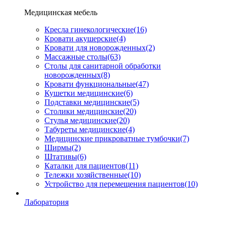
Медицинская мебель
Кресла гинекологические
(16)
Кровати акушерские
(4)
Кровати для новорожденных
(2)
Массажные столы
(63)
Столы для санитарной обработки
новорожденных
(8)
Кровати функциональные
(47)
Кушетки медицинские
(6)
Подставки медицинские
(5)
Столики медицинские
(20)
Стулья медицинские
(20)
Табуреты медицинские
(4)
Медицинские прикроватные тумбочки
(7)
Ширмы
(2)
Штативы
(6)
Каталки для пациентов
(11)
Тележки хозяйственные
(10)
Устройство для перемещения пациентов
(10)
Лаборатория