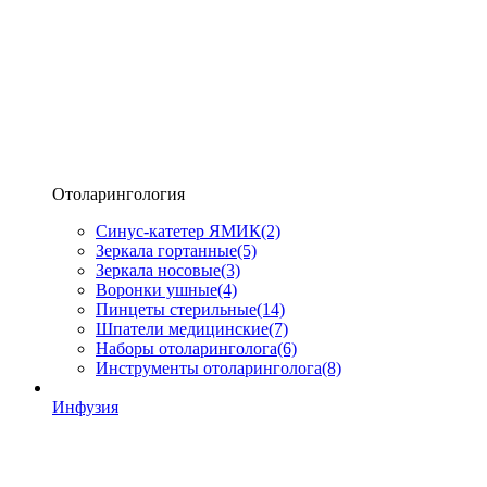
Отоларингология
Синус-катетер ЯМИК
(2)
Зеркала гортанные
(5)
Зеркала носовые
(3)
Воронки ушные
(4)
Пинцеты стерильные
(14)
Шпатели медицинские
(7)
Наборы отоларинголога
(6)
Инструменты отоларинголога
(8)
Инфузия