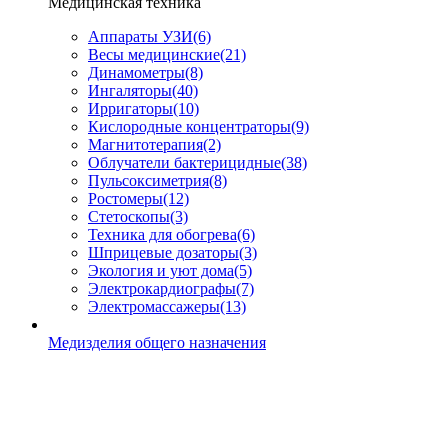
Медицинская техника
Аппараты УЗИ
(6)
Весы медицинские
(21)
Динамометры
(8)
Ингаляторы
(40)
Ирригаторы
(10)
Кислородные концентраторы
(9)
Магнитотерапия
(2)
Облучатели бактерицидные
(38)
Пульсоксиметрия
(8)
Ростомеры
(12)
Стетоскопы
(3)
Техника для обогрева
(6)
Шприцевые дозаторы
(3)
Экология и уют дома
(5)
Электрокардиографы
(7)
Электромассажеры
(13)
Медизделия общего назначения