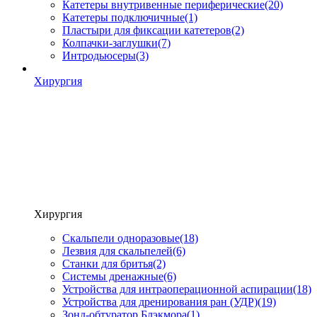
Катетеры внутривенные периферические
(20)
Катетеры подключичные
(1)
Пластыри для фиксации катетеров
(2)
Колпачки-заглушки
(7)
Интродьюсеры
(3)
Хирургия
Хирургия
Скальпели одноразовые
(18)
Лезвия для скальпелей
(6)
Станки для бритья
(2)
Системы дренажные
(6)
Устройства для интраоперационной аспирации
(18)
Устройства для дренирования ран (УДР)
(19)
Зонд-обтуратор Блэкмора
(1)