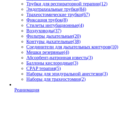
Трубки для респираторной терапии
(12)
Эндотрахеальные трубки
(84)
Трахеостомические трубки
(67)
Фиксация трубок
(8)
Стилеты интубационные
(4)
Воздуховоды
(37)
Фильтры дыхательные
(20)
Контуры дыхательные
(38)
Соединители для дыхательных контуров
(10)
Мешки резервные
(4)
Абсорбент-натронная известь
(3)
Баллоны кислородные
(3)
CPAP терапия
(5)
Наборы для эпидуральной анестезии
(3)
Наборы для трахеостомии
(2)
Реанимация