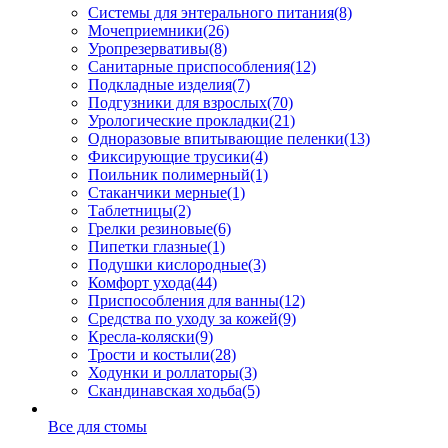
Системы для энтерального питания
(8)
Мочеприемники
(26)
Уропрезервативы
(8)
Санитарные приспособления
(12)
Подкладные изделия
(7)
Подгузники для взрослых
(70)
Урологические прокладки
(21)
Одноразовые впитывающие пеленки
(13)
Фиксирующие трусики
(4)
Поильник полимерный
(1)
Стаканчики мерные
(1)
Таблетницы
(2)
Грелки резиновые
(6)
Пипетки глазные
(1)
Подушки кислородные
(3)
Комфорт ухода
(44)
Приспособления для ванны
(12)
Средства по уходу за кожей
(9)
Кресла-коляски
(9)
Трости и костыли
(28)
Ходунки и роллаторы
(3)
Скандинавская ходьба
(5)
Все для стомы