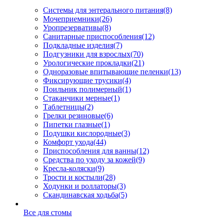
Системы для энтерального питания
(8)
Мочеприемники
(26)
Уропрезервативы
(8)
Санитарные приспособления
(12)
Подкладные изделия
(7)
Подгузники для взрослых
(70)
Урологические прокладки
(21)
Одноразовые впитывающие пеленки
(13)
Фиксирующие трусики
(4)
Поильник полимерный
(1)
Стаканчики мерные
(1)
Таблетницы
(2)
Грелки резиновые
(6)
Пипетки глазные
(1)
Подушки кислородные
(3)
Комфорт ухода
(44)
Приспособления для ванны
(12)
Средства по уходу за кожей
(9)
Кресла-коляски
(9)
Трости и костыли
(28)
Ходунки и роллаторы
(3)
Скандинавская ходьба
(5)
Все для стомы