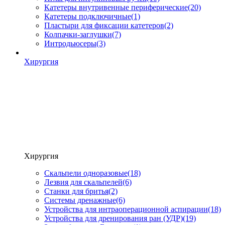
Катетеры внутривенные периферические
(20)
Катетеры подключичные
(1)
Пластыри для фиксации катетеров
(2)
Колпачки-заглушки
(7)
Интродьюсеры
(3)
Хирургия
Хирургия
Скальпели одноразовые
(18)
Лезвия для скальпелей
(6)
Станки для бритья
(2)
Системы дренажные
(6)
Устройства для интраоперационной аспирации
(18)
Устройства для дренирования ран (УДР)
(19)