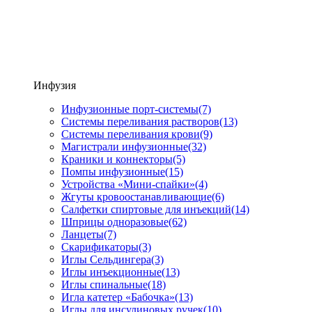
Инфузия
Инфузионные порт-системы
(7)
Системы переливания растворов
(13)
Системы переливания крови
(9)
Магистрали инфузионные
(32)
Краники и коннекторы
(5)
Помпы инфузионные
(15)
Устройства «Мини-спайки»
(4)
Жгуты кровоостанавливающие
(6)
Салфетки спиртовые для инъекций
(14)
Шприцы одноразовые
(62)
Ланцеты
(7)
Скарификаторы
(3)
Иглы Сельдингера
(3)
Иглы инъекционные
(13)
Иглы спинальные
(18)
Игла катетер «Бабочка»
(13)
Иглы для инсулиновых ручек
(10)