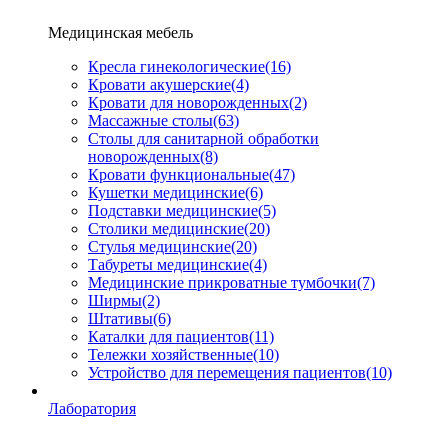
Медицинская мебель
Кресла гинекологические
(16)
Кровати акушерские
(4)
Кровати для новорожденных
(2)
Массажные столы
(63)
Столы для санитарной обработки
новорожденных
(8)
Кровати функциональные
(47)
Кушетки медицинские
(6)
Подставки медицинские
(5)
Столики медицинские
(20)
Стулья медицинские
(20)
Табуреты медицинские
(4)
Медицинские прикроватные тумбочки
(7)
Ширмы
(2)
Штативы
(6)
Каталки для пациентов
(11)
Тележки хозяйственные
(10)
Устройство для перемещения пациентов
(10)
Лаборатория