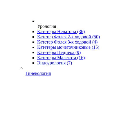
Урология
Катетеры Нелатона
(36)
Катетер Фолея 2-х ходовой
(50)
Катетер Фолея 3-х ходовой
(4)
Катетеры мочеточниковые
(15)
Катетеры Пеццера
(9)
Катетеры Малекота
(16)
Эндоурология
(7)
Гинекология