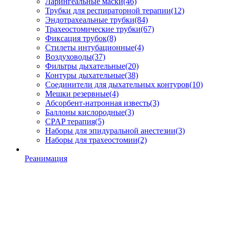
Ларингеальные маски
(46)
Трубки для респираторной терапии
(12)
Эндотрахеальные трубки
(84)
Трахеостомические трубки
(67)
Фиксация трубок
(8)
Стилеты интубационные
(4)
Воздуховоды
(37)
Фильтры дыхательные
(20)
Контуры дыхательные
(38)
Соединители для дыхательных контуров
(10)
Мешки резервные
(4)
Абсорбент-натронная известь
(3)
Баллоны кислородные
(3)
CPAP терапия
(5)
Наборы для эпидуральной анестезии
(3)
Наборы для трахеостомии
(2)
Реанимация