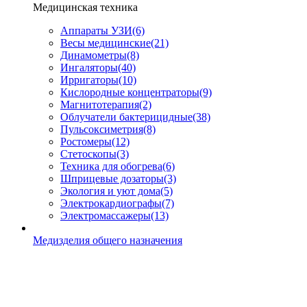
Медицинская техника
Аппараты УЗИ
(6)
Весы медицинские
(21)
Динамометры
(8)
Ингаляторы
(40)
Ирригаторы
(10)
Кислородные концентраторы
(9)
Магнитотерапия
(2)
Облучатели бактерицидные
(38)
Пульсоксиметрия
(8)
Ростомеры
(12)
Стетоскопы
(3)
Техника для обогрева
(6)
Шприцевые дозаторы
(3)
Экология и уют дома
(5)
Электрокардиографы
(7)
Электромассажеры
(13)
Медизделия общего назначения