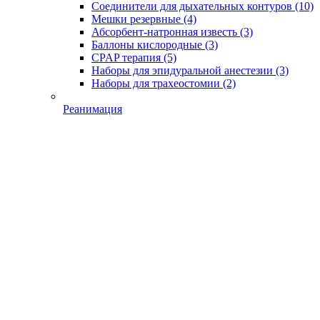
Соединители для дыхательных контуров
(10)
Мешки резервные
(4)
Абсорбент-натронная известь
(3)
Баллоны кислородные
(3)
CPAP терапия
(5)
Наборы для эпидуральной анестезии
(3)
Наборы для трахеостомии
(2)
Реанимация