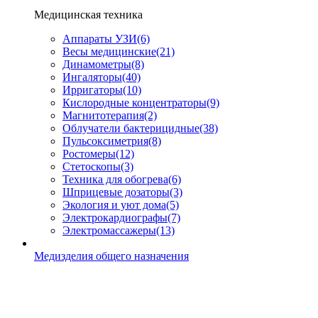
Медицинская техника
Аппараты УЗИ
(6)
Весы медицинские
(21)
Динамометры
(8)
Ингаляторы
(40)
Ирригаторы
(10)
Кислородные концентраторы
(9)
Магнитотерапия
(2)
Облучатели бактерицидные
(38)
Пульсоксиметрия
(8)
Ростомеры
(12)
Стетоскопы
(3)
Техника для обогрева
(6)
Шприцевые дозаторы
(3)
Экология и уют дома
(5)
Электрокардиографы
(7)
Электромассажеры
(13)
Медизделия общего назначения