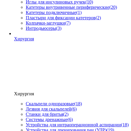
Иглы для инсулиновых ручек
(10)
Катетеры внутривенные периферические
(20)
Катетеры подключичные
(1)
Пластыри для фиксации катетеров
(2)
Колпачки-заглушки
(7)
Интродьюсеры
(3)
Хирургия
Хирургия
Скальпели одноразовые
(18)
Лезвия для скальпелей
(6)
Станки для бритья
(2)
Системы дренажные
(6)
Устройства для интраоперационной аспирации
(18)
Устройства для дренирования ран (УДР)
(19)