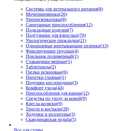
Системы для энтерального питания
(8)
Мочеприемники
(26)
Уропрезервативы
(8)
Санитарные приспособления
(12)
Подкладные изделия
(7)
Подгузники для взрослых
(70)
Урологические прокладки
(21)
Одноразовые впитывающие пеленки
(13)
Фиксирующие трусики
(4)
Поильник полимерный
(1)
Стаканчики мерные
(1)
Таблетницы
(2)
Грелки резиновые
(6)
Пипетки глазные
(1)
Подушки кислородные
(3)
Комфорт ухода
(44)
Приспособления для ванны
(12)
Средства по уходу за кожей
(9)
Кресла-коляски
(9)
Трости и костыли
(28)
Ходунки и роллаторы
(3)
Скандинавская ходьба
(5)
Все для стомы