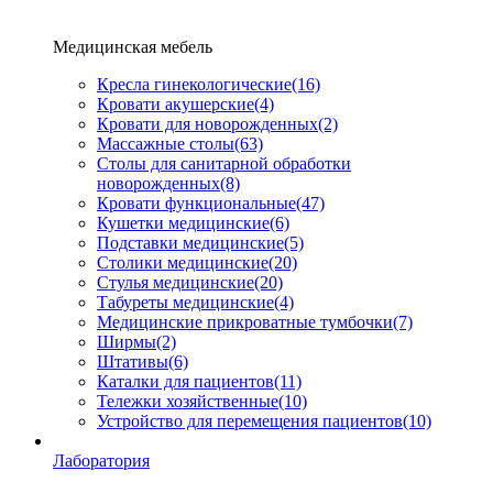
Медицинская мебель
Кресла гинекологические
(16)
Кровати акушерские
(4)
Кровати для новорожденных
(2)
Массажные столы
(63)
Столы для санитарной обработки
новорожденных
(8)
Кровати функциональные
(47)
Кушетки медицинские
(6)
Подставки медицинские
(5)
Столики медицинские
(20)
Стулья медицинские
(20)
Табуреты медицинские
(4)
Медицинские прикроватные тумбочки
(7)
Ширмы
(2)
Штативы
(6)
Каталки для пациентов
(11)
Тележки хозяйственные
(10)
Устройство для перемещения пациентов
(10)
Лаборатория