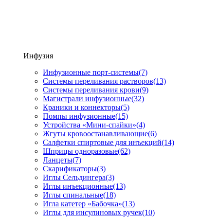
Инфузия
Инфузионные порт-системы
(7)
Системы переливания растворов
(13)
Системы переливания крови
(9)
Магистрали инфузионные
(32)
Краники и коннекторы
(5)
Помпы инфузионные
(15)
Устройства «Мини-спайки»
(4)
Жгуты кровоостанавливающие
(6)
Салфетки спиртовые для инъекций
(14)
Шприцы одноразовые
(62)
Ланцеты
(7)
Скарификаторы
(3)
Иглы Сельдингера
(3)
Иглы инъекционные
(13)
Иглы спинальные
(18)
Игла катетер «Бабочка»
(13)
Иглы для инсулиновых ручек
(10)