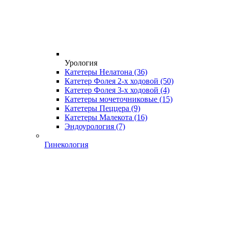
Урология
Катетеры Нелатона
(36)
Катетер Фолея 2-х ходовой
(50)
Катетер Фолея 3-х ходовой
(4)
Катетеры мочеточниковые
(15)
Катетеры Пеццера
(9)
Катетеры Малекота
(16)
Эндоурология
(7)
Гинекология