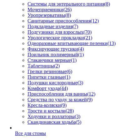
Системы для энтерального питания
(8)
Мочеприемники
(26)
Уропрезервативы
(8)
Санитарные приспособления
(12)
Подкладные изделия
(7)
Подгузники для взрослых
(70)
Урологические прокладки
(21)
Одноразовые впитывающие пеленки
(13)
Фиксирующие трусики
(4)
Поильник полимерный
(1)
Стаканчики мерные
(1)
Таблетницы
(2)
Грелки резиновые
(6)
Пипетки глазные
(1)
Подушки кислородные
(3)
Комфорт ухода
(44)
Приспособления для ванны
(12)
Средства по уходу за кожей
(9)
Кресла-коляски
(9)
Трости и костыли
(28)
Ходунки и роллаторы
(3)
Скандинавская ходьба
(5)
Все для стомы