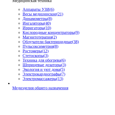
Медицинская техника
Аппараты УЗИ
(6)
Весы медицинские
(21)
Динамометры
(8)
Ингаляторы
(40)
Ирригаторы
(10)
Кислородные концентраторы
(9)
Магнитотерапия
(2)
Облучатели бактерицидные
(38)
Пульсоксиметрия
(8)
Ростомеры
(12)
Стетоскопы
(3)
Техника для обогрева
(6)
Шприцевые дозаторы
(3)
Экология и уют дома
(5)
Электрокардиографы
(7)
Электромассажеры
(13)
Медизделия общего назначения