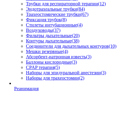
Трубки для респираторной терапии
(12)
Эндотрахеальные трубки
(84)
Трахеостомические трубки
(67)
Фиксация трубок
(8)
Стилеты интубационные
(4)
Воздуховоды
(37)
Фильтры дыхательные
(20)
Контуры дыхательные
(38)
Соединители для дыхательных контуров
(10)
Мешки резервные
(4)
Абсорбент-натронная известь
(3)
Баллоны кислородные
(3)
CPAP терапия
(5)
Наборы для эпидуральной анестезии
(3)
Наборы для трахеостомии
(2)
Реанимация