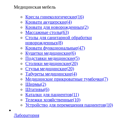
Медицинская мебель
Кресла гинекологические
(16)
Кровати акушерские
(4)
Кровати для новорожденных
(2)
Массажные столы
(63)
Столы для санитарной обработки
новорожденных
(8)
Кровати функциональные
(47)
Кушетки медицинские
(6)
Подставки медицинские
(5)
Столики медицинские
(20)
Стулья медицинские
(20)
Табуреты медицинские
(4)
Медицинские прикроватные тумбочки
(7)
Ширмы
(2)
Штативы
(6)
Каталки для пациентов
(11)
Тележки хозяйственные
(10)
Устройство для перемещения пациентов
(10)
Лаборатория