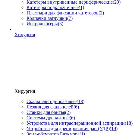
Катетеры внутривенные периферические
(20)
Катетеры подключичные
(1)
Пластыри для фиксации катетеров
(2)
Колпачки-заглушки
(7)
Интродьюсеры
(3)
Хирургия
Хирургия
Скальпели одноразовые
(18)
Лезвия для скальпелей
(6)
Станки для бритья
(2)
Системы дренажные
(6)
Устройства для интраоперационной аспирации
(18)
Устройства для дренирования ран (УДР)
(19)
Зонд-обтуратор Блэкмора
(1)