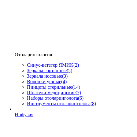
Отоларингология
Синус-катетер ЯМИК
(2)
Зеркала гортанные
(5)
Зеркала носовые
(3)
Воронки ушные
(4)
Пинцеты стерильные
(14)
Шпатели медицинские
(7)
Наборы отоларинголога
(6)
Инструменты отоларинголога
(8)
Инфузия