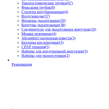
Трахеостомические трубки
(67)
Фиксация трубок
(8)
Стилеты интубационные
(4)
Воздуховоды
(37)
Фильтры дыхательные
(20)
Контуры дыхательные
(38)
Соединители для дыхательных контуров
(10)
Мешки резервные
(4)
Абсорбент-натронная известь
(3)
Баллоны кислородные
(3)
CPAP терапия
(5)
Наборы для эпидуральной анестезии
(3)
Наборы для трахеостомии
(2)
Реанимация