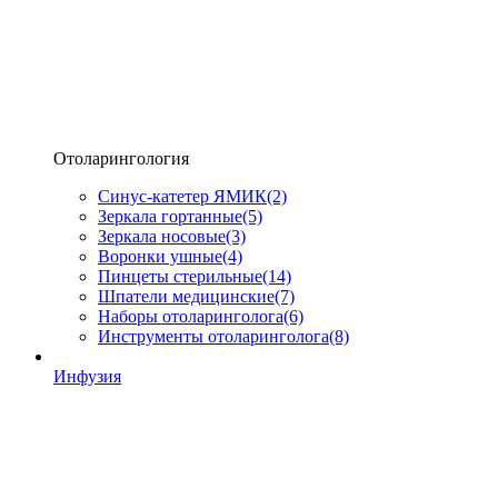
Отоларингология
Синус-катетер ЯМИК
(2)
Зеркала гортанные
(5)
Зеркала носовые
(3)
Воронки ушные
(4)
Пинцеты стерильные
(14)
Шпатели медицинские
(7)
Наборы отоларинголога
(6)
Инструменты отоларинголога
(8)
Инфузия