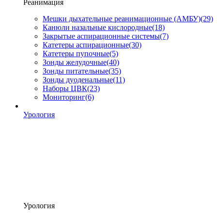
Реанимация
Мешки дыхательные реанимационные (АМБУ)
(29)
Канюли назальные кислородные
(18)
Закрытые аспирационные системы
(7)
Катетеры аспирационные
(30)
Катетеры пупочные
(5)
Зонды желудочные
(40)
Зонды питательные
(35)
Зонды дуоденальные
(11)
Наборы ЦВК
(23)
Мониторинг
(6)
Урология
Урология