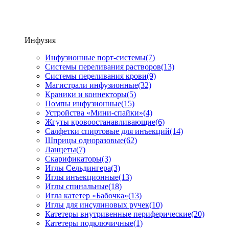
Инфузия
Инфузионные порт-системы
(7)
Системы переливания растворов
(13)
Системы переливания крови
(9)
Магистрали инфузионные
(32)
Краники и коннекторы
(5)
Помпы инфузионные
(15)
Устройства «Мини-спайки»
(4)
Жгуты кровоостанавливающие
(6)
Салфетки спиртовые для инъекций
(14)
Шприцы одноразовые
(62)
Ланцеты
(7)
Скарификаторы
(3)
Иглы Сельдингера
(3)
Иглы инъекционные
(13)
Иглы спинальные
(18)
Игла катетер «Бабочка»
(13)
Иглы для инсулиновых ручек
(10)
Катетеры внутривенные периферические
(20)
Катетеры подключичные
(1)