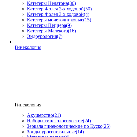
Катетеры Нелатона
(36)
Катетер Фолея 2-х ходовой
(50)
Катетер Фолея 3-х ходовой
(4)
Катетеры мочеточниковые
(15)
Катетеры Пеццера
(9)
Катетеры Малекота
(16)
Эндоурология
(7)
Гинекология
Гинекология
Акушерство
(21)
Наборы гинекологические
(24)
Зеркала гинекологические по Куско
(25)
Зонды урогенитальные
(14)